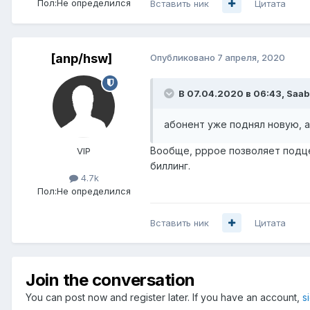
Пол:
Не определился
Вставить ник
Цитата
[anp/hsw]
Опубликовано
7 апреля, 2020
В 07.04.2020 в 06:43,
Saab
абонен
т уже поднял новую, 
Вообще, pppoe позволяет подцеп
VIP
биллинг.
4.7k
Пол:
Не определился
Вставить ник
Цитата
Join the conversation
You can post now and register later. If you have an account,
s