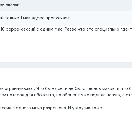
95
сказал:
ый только 1 мак адрес пропускает
10 pppoe-сессий с одним mac. Разве что это специально где-т
к ограничивают. Что бы на сети не было клонов маков, и что
исит старая для абонента, но абонент уже поднял новую, а ст
сессия с одного мака разрешена. И у других тоже.