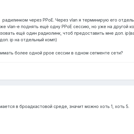
ет радилинком через PPoE. Через vlan я терминирую его отде
 же vlan-е поднять ещё одну PPoE сессию, но уже на другой 
зовать ещё один радиолинк, чтоб предоставить мне доп. ip(в
доп. ip на отдельный комп)
имать более одной ppoe сессии в одном сегменте сети?
мается в броадкастовой среде, значит можно хоть 1, хоть 5.