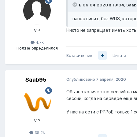
В 06.04.2020 в 19:04,
Saab
нанос висит, без WDS, котор
Никто не запрещает иметь хоть 
VIP
4.7k
Пол:
Не определился
Вставить ник
Цитата
Saab95
Опубликовано
7 апреля, 2020
Обычно количество сессий на ма
сессий, когда на сервере еще в
У нас на сети с PPPoE только 1 
VIP
35.2k