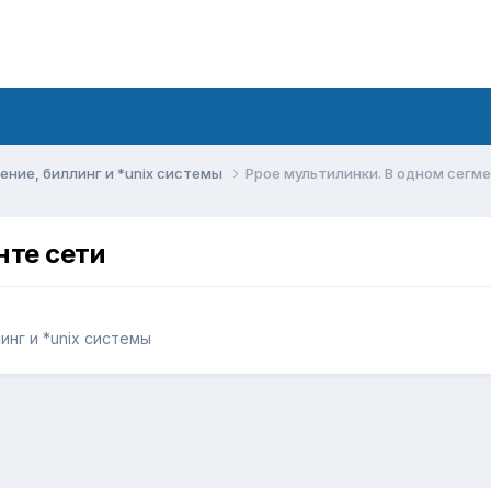
ние, биллинг и *unix системы
Ppoe мультилинки. В одном сегм
нте сети
нг и *unix системы