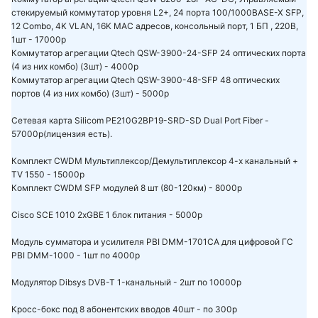
стекируемый коммутатор уровня L2+, 24 порта 100/1000BASE-X SFP,
12 Combo, 4K VLAN, 16K MAC адресов, консольный порт, 1 БП , 220В,
1шт - 17000р
Коммутатор агрегации Qtech QSW-3900-24-SFP 24 оптических порта
(4 из них комбо) (3шт) - 4000р
Коммутатор агрегации Qtech QSW-3900-48-SFP 48 оптических
портов (4 из них комбо) (3шт) - 5000р
Сетевая карта Silicom PE210G2
BP19-SRD-SD Dual Port Fiber
-
57000р(лицензия есть).
Комплект CWDM Мультиплексор/Демультиплексор 4-х канальный +
TV 1550 - 15000р
Комплект CWDM SFP модулей 8 шт (80-120км) - 8000р
Cisco SCE 1010 2xGBE 1 блок питания - 5000р
Модуль сумматора и усилителя PBI DMM-1701CA для цифровой ГС
PBI DMM-1000 - 1шт по 4000р
Модулятор Dibsys DVB-T 1-канальный - 2шт по 10000р
Кросс-бокс под 8 абонентских вводов 40шт - по 300р