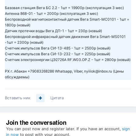
Базовая станция Вега БС 2.2 - 1шт = 19900р (эксплуатация 3 мес)
Антенна 868-01 - 1шт = 2000р (эксплуатация 3 мес)
Беспроводной магнитоконтактный датчик Вега Smart-MC0101 - 1шт =
1800р (новый)
Датчик протечки воды Вега ДП-1 - 1шт = 230р (новый)
Беспроводной инфракрасный датчик движения Вега Smart-MS0101
-1шт = 2300р (новый)
Счетчик импульсов Вега СИ-13-485 - 1шт = 2500р (новый)
Счетчик импульсов Вега СИ-13-232 - 1шт = 2250р (новый)
Счетчик электроэнергии ЦЭ2726А RF.W03.OP.Z - 1шт = 2800р (новый)
РХ г. Абакан +79083268286 Whatsapp, Viber, nyiiiok@inbox.ru (Цены
обсуждаемы)
Вставить ник
Цитата
Join the conversation
You can post now and register later. If you have an account,
sign
in now
to post with your account.