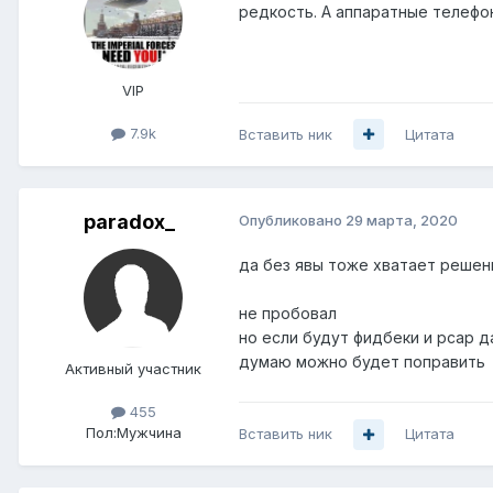
редкость. А аппаратные телефо
VIP
7.9k
Вставить ник
Цитата
paradox_
Опубликовано
29 марта, 2020
да без явы тоже хватает решени
не пробовал
но если будут фидбеки и pcap 
думаю можно будет поправить
Активный участник
455
Пол:
Мужчина
Вставить ник
Цитата