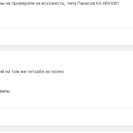
ны не проверяли на всхожесть, типа Панасов
KX-HDV430?
й на том же гитхабе их полно
дампы