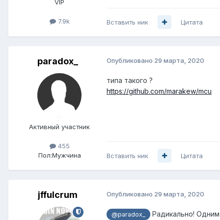
VIP
7.9k
Вставить ник
Цитата
paradox_
Опубликовано
29 марта, 2020
типа такого ?
https://github.com/marakew/mcu
Активный участник
455
Пол:
Мужчина
Вставить ник
Цитата
jffulcrum
Опубликовано
29 марта, 2020
Радикально! Одним 
@paradox_