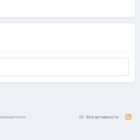
скалывателю
Вся активность