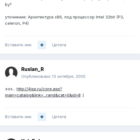
Бу?
уточнение: Архитектура x86, под процессор Intel 32bit (P3,
celeron, P4)
Вставить ник
Цитата
Ruslan_R
Опубликовано
13 октября, 2005
эээ...
http://4isp.ru/core.asp?
main=catalog&link=...rand&cat=0&id=8
:)
Вставить ник
Цитата