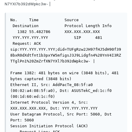
N7YXl7b392dWpkc3w- |
No.     Time           Source               
 Destination           Protocol Length Info

   1382 55.482786      XXX.XXX.XXX.XXX       
 YYY.YYY.YYY.YYY           SIP      481   
 Request: ACK 
sip:YYY.YYY.YYY.YYY;did=TUFgRzw2JH97fHJ5dH90f39
8bxR0dXdtfnt1b3pxYW5mfigsJ3J9Lidgfn4%20YnV4I3RZ
TTglPn1%20ZmZrfXN7YXl7b392dWpkc3w- | 

Frame 1382: 481 bytes on wire (3848 bits), 481 
bytes captured (3848 bits)

Ethernet II, Src: AddPacTe_08:5f:a0 
(00:02:a4:08:5f:a0), Dst: ASUSTekC_ed:1c:f0 
(00:1d:60:ed:1c:f0)

Internet Protocol Version 4, Src: 
XXX.XXX.XXX.XXX, Dst: YYY.YYY.YYY.YYY

User Datagram Protocol, Src Port: 5060, Dst 
Port: 5060

Session Initiation Protocol (ACK)

    Request-Line: ACK 