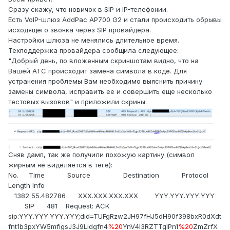
Сразу скажу, что новичок в SIP и IP-телефонии.
Есть VoIP-шлюз AddPac AP700 G2 и стали происходить обрывы
исходящего звонка через SIP провайдера.
Настройки шлюза не менялись длительное время.
Техподдержка провайдера сообщила следующее:
"Добрый день, по вложенным скриншотам видно, что на
Вашей АТС происходит замена символа в коде. Для
устранения проблемы Вам необходимо выяснить причину
замены символа, исправить ее и совершить еще несколько
тестовых вызовов" и приложили скрины:
Сняв дамп, так же получили похожую картину (символ
жирным не виделяется в теге):
No. Time Source Destination Protocol
Length Info
1382 55.482786 XXX.XXX.XXX.XXX YYY.YYY.YYY.YYY
SIP 481 Request: ACK
sip:YYY.YYY.YYY.YYY;did=TUFgRzw2JH97fHJ5dH90f398bxR0dXdt
fnt1b3pxYW5mfigsJ3J9Lidgfn4
%20
YnV4I3RZTTglPn1
%20
ZmZrfX