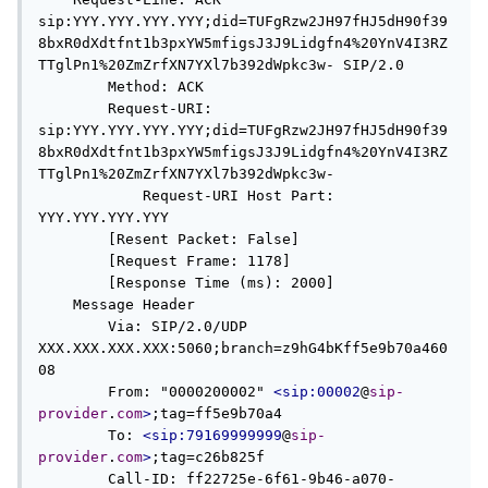
sip:YYY.YYY.YYY.YYY;did=TUFgRzw2JH97fHJ5dH90f39
8bxR0dXdtfnt1b3pxYW5mfigsJ3J9Lidgfn4%20YnV4I3RZ
TTglPn1%20ZmZrfXN7YXl7b392dWpkc3w- SIP/2.0

        Method: ACK

        Request-URI: 
sip:YYY.YYY.YYY.YYY;did=TUFgRzw2JH97fHJ5dH90f39
8bxR0dXdtfnt1b3pxYW5mfigsJ3J9Lidgfn4%20YnV4I3RZ
TTglPn1%20ZmZrfXN7YXl7b392dWpkc3w-

            Request-URI Host Part: 
YYY.YYY.YYY.YYY

        [Resent Packet: False]

        [Request Frame: 1178]

        [Response Time (ms): 2000]

    Message Header

        Via: SIP/2.0/UDP 
XXX.XXX.XXX.XXX:5060;branch=z9hG4bKff5e9b70a460
08

        From: "0000200002" 
<sip:00002
@
sip-
provider
.
com
>
;tag=ff5e9b70a4

        To: 
<sip:79169999999
@
sip-
provider
.
com
>
;tag=c26b825f

        Call-ID: ff22725e-6f61-9b46-a070-