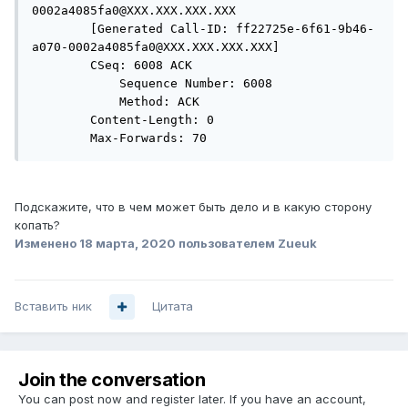
0002a4085fa0@XXX.XXX.XXX.XXX

        [Generated Call-ID: ff22725e-6f61-9b46-
a070-0002a4085fa0@XXX.XXX.XXX.XXX]

        CSeq: 6008 ACK

            Sequence Number: 6008

            Method: ACK

        Content-Length: 0

        Max-Forwards: 70
Подскажите, что в чем может быть дело и в какую сторону
копать?
Изменено
18 марта, 2020
пользователем Zueuk
Вставить ник
Цитата
Join the conversation
You can post now and register later. If you have an account,