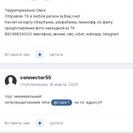
Территориально Омск
Отправлю ТК в любой регион за Ваш счет
Расчет на карту сбербанка, альфабанка, тинькофф, по факту
предоставления фото накладной из ТК
892З68ЗЗ
OOO
(мегафон), звонки, смс,
viber
,
watsapp
,
telegram
Вставить ник
Цитата
connector55
Опубликовано
18 марта, 2020
торг минимальный!
хитровыделанным типа
не по адресу!!!
@Саша 1
Вставить ник
Цитата