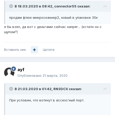
В 18.03.2020 в 08:42,
connector55
сказал:
продам флюк микросканнер2, новый в упаковке 30к
я бы взял, да вот с деньгами сейчас напряг... (кстати он с
щупом?)
Вставить ник
Цитата
ayf
Опубликовано
21 марта, 2020
В 21.03.2020 в 01:42,
RN3DCX
сказал:
При условии, что воткнут в access'ный порт.