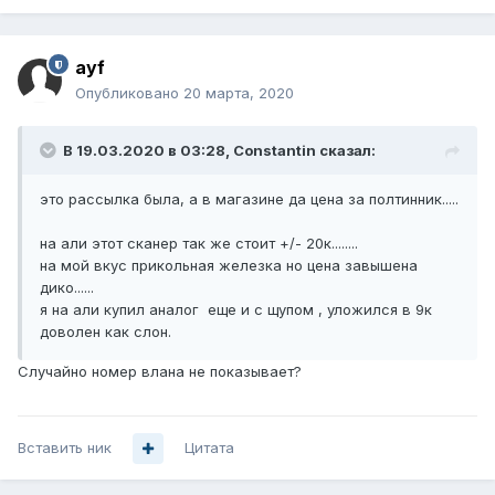
ayf
Опубликовано
20 марта, 2020
В 19.03.2020 в 03:28,
Constantin
сказал:
это рассылка была, а в магазине да цена за полтинник.....
на али этот сканер так же стоит +/- 20к........
на мой вкус прикольная железка но цена завышена
дико......
я на али купил аналог еще и с щупом , уложился в 9к
доволен как слон.
Случайно номер влана не показывает?
Вставить ник
Цитата