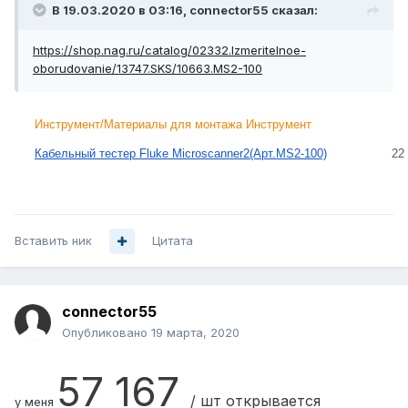
В 19.03.2020 в 03:16,
connector55
сказал:
https://shop.nag.ru/catalog/02332.Izmeritelnoe-
oborudovanie/13747.SKS/10663.MS2-100
Инструмент/Материалы для монтажа Инструмент
Кабельный тестер Fluke Microscanner2(Арт.MS2-100)
22
Вставить ник
Цитата
connector55
Опубликовано
19 марта, 2020
57 167
/ шт открывается
у меня