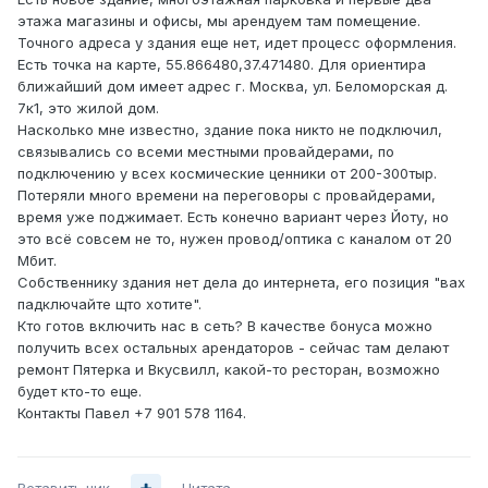
этажа магазины и офисы, мы арендуем там помещение.
Точного адреса у здания еще нет, идет процесс оформления.
Есть точка на карте, 55.866480,37.471480. Для ориентира
ближайший дом имеет адрес г. Москва, ул. Беломорская д.
7к1, это жилой дом.
Насколько мне известно, здание пока никто не подключил,
связывались со всеми местными провайдерами, по
подключению у всех космические ценники от 200-300тыр.
Потеряли много времени на переговоры с провайдерами,
время уже поджимает. Есть конечно вариант через Йоту, но
это всё совсем не то, нужен провод/оптика с каналом от 20
Мбит.
Собственнику здания нет дела до интернета, его позиция "вах
падключайте щто хотите".
Кто готов включить нас в сеть? В качестве бонуса можно
получить всех остальных арендаторов - сейчас там делают
ремонт Пятерка и Вкусвилл, какой-то ресторан, возможно
будет кто-то еще.
Контакты Павел +7 901 578 1164.