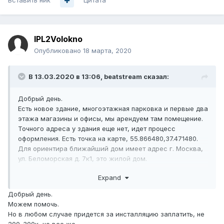
Вставить ник
Цитата
IPL2Volokno
Опубликовано
18 марта, 2020
В 13.03.2020 в 13:06,
beatstream
сказал:
Добрый день.
Есть новое здание, многоэтажная парковка и первые два
этажа магазины и офисы, мы арендуем там помещение.
Точного адреса у здания еще нет, идет процесс
оформления. Есть точка на карте, 55.866480,37.471480.
Для ориентира ближайший дом имеет адрес г. Москва,
ул. Беломорская д. 7к1, это жилой дом.
Насколько мне известно, здание пока никто не
Expand
подключил, связывались со всеми местными
провайдерами, по подключению у всех космические
Добрый день.
ценники от 200-300тыр. Потеряли много времени на
Можем помочь.
переговоры с провайдерами, время уже поджимает.
Но в любом случае придется за инсталляцию заплатить, не
Есть конечно вариант через Йоту, но это всё совсем не
200-300к, но все же.