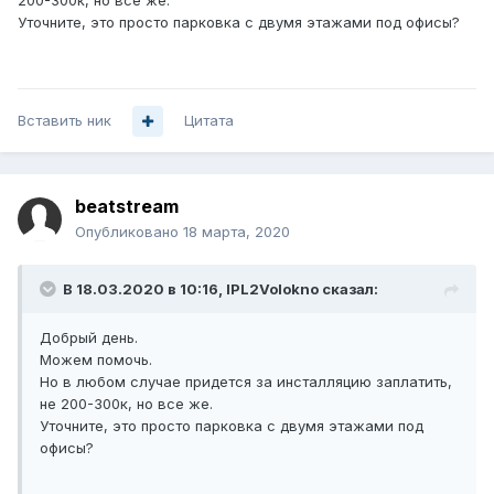
то, нужен провод/оптика с каналом от 20 Мбит.
Уточните, это просто парковка с двумя этажами под офисы?
Собственнику здания нет дела до интернета, его позиция
"вах падключайте щто хотите".
Кто готов включить нас в сеть? В качестве бонуса
можно получить всех остальных арендаторов - сейчас
Вставить ник
там делают ремонт Пятерка и Вкусвилл, какой-то
Цитата
ресторан, возможно будет кто-то еще.
Контакты Павел +7 901 578 1164.
beatstream
Опубликовано
18 марта, 2020
В 18.03.2020 в 10:16,
IPL2Volokno
сказал:
Добрый день.
Можем помочь.
Но в любом случае придется за инсталляцию заплатить,
не 200-300к, но все же.
Уточните, это просто парковка с двумя этажами под
офисы?