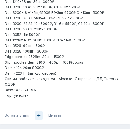
Des 1210-28me-36шт 3000₽
Des 3200-10 A1-8шт 4000₽, C1-10шт 4500₽
Des 3200-18 A1-2in,4500₽ B1-3шт 4700₽ C1-10шт- 5000₽
Des 3200-26 A1-58in-4000₽ C1-37in-5000₽
Des 3200-28 A1-10in5000₽, B1-6in 5500₽, C1-10шт 6000₽
Des 3200-52 C1-21шт- 10000₽
Des 3052-4in 5000₽
Des 1228me B2-36шт 4000₽ , 1in-new -4500₽
Des 3526-60шт -1500₽
Des 3028-100шт -3000₽
Edge core es 3528m-30шт -1500₽
Sfp modules dem 310GT-400шт -100₽(бронь)
Dem 410x 20шт 8000₽
Dem 422XT- 2шт -договорнаЯ
Свитчи рабочие ! находятся в Москве . Отправка тк ДЛ, Энергия ,
СДЭК
Возможен Бн +9%
Торг уместен:)
Вставить ник
Цитата