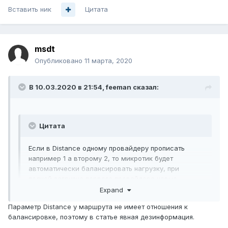
Вставить ник
Цитата
msdt
Опубликовано
11 марта, 2020
В 10.03.2020 в 21:54,
feeman
сказал:
Цитата
Если в Distance одному провайдеру прописать
например 1 а второму 2
, то микротик будет
автоматически балансировать нагрузку, при
полной загрузке первого провайдера новые
запросы пойдут ко второму.
Expand
Параметр Distance у маршрута не имеет отношения к
И тут закрались смутные сомнения действительно ли это
балансировке, поэтому в статье явная дезинформация.
так?