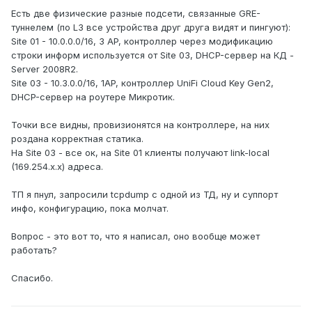
Есть две физические разные подсети, связанные GRE-
туннелем (по L3 все устройства друг друга видят и пингуют):
Site 01 - 10.0.0.0/16, 3 AP, контроллер через модификацию
строки информ используется от Site 03, DHCP-сервер на КД -
Server 2008R2.
Site 03 - 10.3.0.0/16, 1AP, контроллер UniFi Cloud Key Gen2,
DHCP-сервер на роутере Микротик.
Точки все видны, провизионятся на контроллере, на них
роздана корректная статика.
На Site 03 - все ок, на Site 01 клиенты получают link-local
(169.254.х.х) адреса.
ТП я пнул, запросили tcpdump с одной из ТД, ну и суппорт
инфо, конфигурацию, пока молчат.
Вопрос - это вот то, что я написал, оно вообще может
работать?
Спасибо.