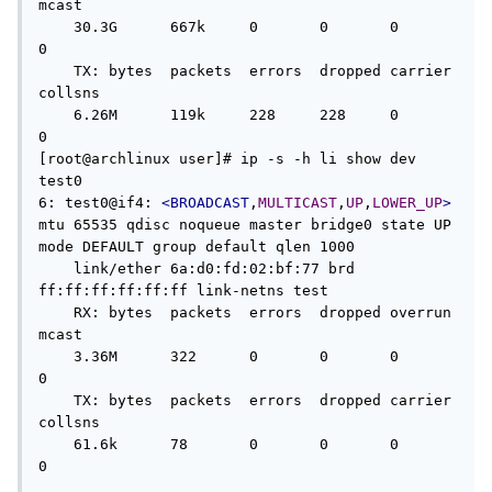
mcast   

    30.3G      667k     0       0       0       
0       

    TX: bytes  packets  errors  dropped carrier 
collsns 

    6.26M      119k     228     228     0       
0       

[root@archlinux user]# ip -s -h li show dev 
test0

6: test0@if4: 
<BROADCAST
,
MULTICAST
,
UP
,
LOWER_UP
>
mtu 65535 qdisc noqueue master bridge0 state UP 
mode DEFAULT group default qlen 1000

    link/ether 6a:d0:fd:02:bf:77 brd 
ff:ff:ff:ff:ff:ff link-netns test

    RX: bytes  packets  errors  dropped overrun 
mcast   

    3.36M      322      0       0       0       
0       

    TX: bytes  packets  errors  dropped carrier 
collsns 

    61.6k      78       0       0       0       
0  