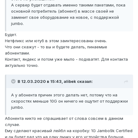
А сервер будет отдавать именно такими пакетами, пока
основной потребитель (абонент) в массе своей не
заменит свое оборудование на новое, с поддержкой
jumbo.
Будет.
Нетфликс или ютуб в этом заинтересованы очень.
Что они скажут - то вы и будете делать, пинаемые
абонентами.
Контакт, яндекс и потом уже мыло - подхватят. Для контакта
актуально точно.
В 12.03.2020 в 15:43,
alibek
сказал:
А у абонента причин этого делать нет, потому что на
скоростях меньше 10G он ничего не ощутит от поддержки
jumbo.
Абонента никто не спрашивает от слова совсем в данном
случае.
Ему сделают красивый лейбл на коробку: 1G Jambo9k Certified
и он будет рад что на одну лычку у его устройства больше,