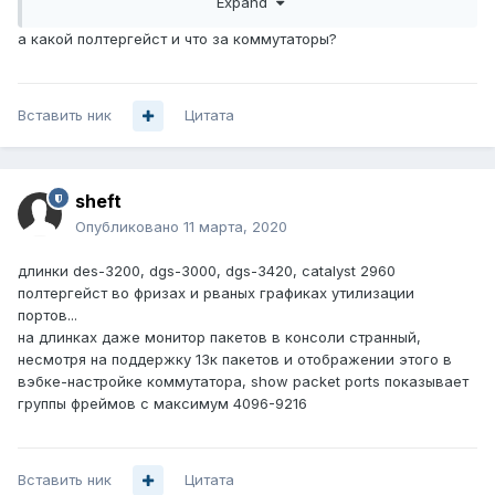
Expand
бегало как должно в теории.
а какой полтергейст и что за коммутаторы?
Вставить ник
Цитата
sheft
Опубликовано
11 марта, 2020
длинки des-3200, dgs-3000, dgs-3420, catalyst 2960
полтергейст во фризах и рваных графиках утилизации
портов...
на длинках даже монитор пакетов в консоли странный,
несмотря на поддержку 13к пакетов и отображении этого в
вэбке-настройке коммутатора, show packet ports показывает
группы фреймов с максимум 4096-9216
Вставить ник
Цитата