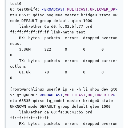
test0

6: test0@if4: 
<BROADCAST
,
MULTICAST
,
UP
,
LOWER_UP
>
mtu 65535 qdisc noqueue master bridge0 state UP 
mode DEFAULT group default qlen 1000

    link/ether 6a:d0:fd:02:bf:77 brd 
ff:ff:ff:ff:ff:ff link-netns test

    RX: bytes  packets  errors  dropped overrun 
mcast   

    3.36M      322      0       0       0       
0       

    TX: bytes  packets  errors  dropped carrier 
collsns 

    61.6k      78       0       0       0       
0  

[root@archlinux user]# ip -s -h li show dev gt0

5: gt0@NONE: 
<BROADCAST
,
MULTICAST
,
UP
,
LOWER_UP
>
mtu 65535 qdisc fq_codel master bridge0 state 
UNKNOWN mode DEFAULT group default qlen 1000

    link/ether ca:60:fa:36:41:b5 brd 
ff:ff:ff:ff:ff:ff

    RX: bytes  packets  errors  dropped overrun 