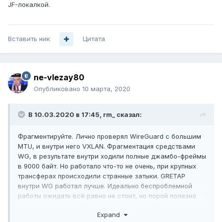
JF-локалкой.
Вставить ник
Цитата
ne-vlezay80
Опубликовано
10 марта, 2020
В 10.03.2020 в 17:45,
rm_
сказал:
Фрагментируйте. Лично проверял WireGuard с большим
MTU, и внутри него VXLAN. Фрагментация средствами
WG, в результате внутри ходили полные джамбо-фреймы
в 9000 байт. Но работало что-то не очень, при крупных
трансферах происходили странные затыки. GRETAP
внутри WG работал лучше. Идеально беспроблемной
работы ожидать всё равно не стоит, но порой полезно
передать полные 9000, прежде всего если на обеих
Expand
концах требуется добавить это в бридж с JF-локалкой.