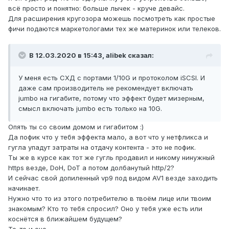
всё просто и понятно: больше лычек - круче девайс.
Для расширения кругозора можешь посмотреть как простые
фичи подаются маркетологами тех же материнок или телеков.
В 12.03.2020 в 15:43,
alibek
сказал:
У меня есть СХД с портами 1/10G и протоколом iSCSI. И
даже сам производитель не рекомендует включать
jumbo на гигабите, потому что эффект будет мизерным,
смысл включать jumbo есть только на 10G.
Опять ты со своим домом
и гигабитом
:)
Да пофик что у тебя эффекта мало, а вот что у нетфликса и
гугла упадут затраты на отдачу контента - это не пофик.
Ты же в курсе как тот же гугль продавил и никому нинужный
https везде, DoH, DoT а потом долбанутый http/2?
И сейчас свой допиленный vp9 под видом AV1 везде заходить
начинает.
Нужно что то из этого потребителю в твоём лице или твоим
знакомым? Кто то тебя спросил? Оно у тебя уже есть или
коснётся в ближайшем будущем?