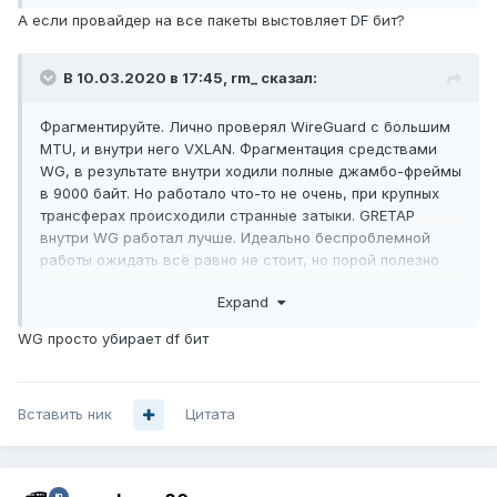
А если провайдер на все пакеты выстовляет DF бит?
В 10.03.2020 в 17:45,
rm_
сказал:
Фрагментируйте. Лично проверял WireGuard с большим
MTU, и внутри него VXLAN. Фрагментация средствами
WG, в результате внутри ходили полные джамбо-фреймы
в 9000 байт. Но работало что-то не очень, при крупных
трансферах происходили странные затыки. GRETAP
внутри WG работал лучше. Идеально беспроблемной
работы ожидать всё равно не стоит, но порой полезно
передать полные 9000, прежде всего если на обеих
Expand
концах требуется добавить это в бридж с JF-локалкой.
WG просто убирает df бит
Вставить ник
Цитата