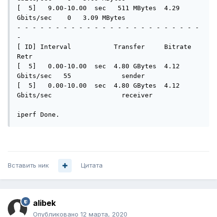
[  5]   9.00-10.00  sec   511 MBytes  4.29 
Gbits/sec    0   3.09 MBytes       

- - - - - - - - - - - - - - - - - - - - - - - - 
-

[ ID] Interval           Transfer     Bitrate         
Retr

[  5]   0.00-10.00  sec  4.80 GBytes  4.12 
Gbits/sec   55             sender

[  5]   0.00-10.00  sec  4.80 GBytes  4.12 
Gbits/sec                  receiver

iperf Done.
Вставить ник
Цитата
alibek
Опубликовано
12 марта, 2020