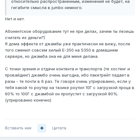
относительно распространенным, изменений не будет, на
гигабите смысла в jumbo немного.
Нет и нет.
Абонентское оборудование тут не при делах, зачем ты лезешь
считать их деньги?)
Я дома эффекта от джамбы уже практически не вижу, после
того сменил совсем хилый E-350 на 5350 в домашнем
сервере, но джамба она не для меня делана.
С точки зрения и отдачи контента и транспорта (те хостенг и
провайдинг) джамбо очень выгодна, ибо пакетрейт падает в
разы - те почти в 6 раз. Те говоря очень утрированно, если у
тебя какой то роутер на тазике роутил 10Г с загрузкой проца в
60% то 100Г с джамбой он пропустит с загрузкой 80%.
(утрированно конечно)
Вставить ник
Цитата