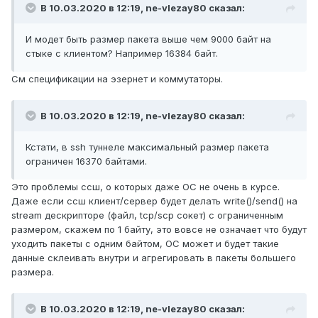
В 10.03.2020 в 12:19,
ne-vlezay80
сказал:
И модет быть размер пакета выше чем 9000 байт на
стыке с клиентом? Например 16384 байт.
См спецификации на эзернет и коммутаторы.
В 10.03.2020 в 12:19,
ne-vlezay80
сказал:
Кстати, в ssh туннеле максимальный размер пакета
ограничен 16370 байтами.
Это проблемы ссш, о которых даже ОС не очень в курсе.
Даже если ссш клиент/сервер будет делать write()/send() на
stream дескрипторе (файл, tcp/scp сокет) с ограниченным
размером, скажем по 1 байту, это вовсе не означает что будут
уходить пакеты с одним байтом, ОС может и будет такие
данные склеивать внутри и агрегировать в пакеты большего
размера.
В 10.03.2020 в 12:19,
ne-vlezay80
сказал: