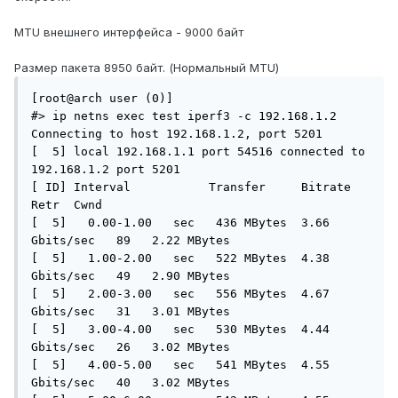
MTU внешнего интерфейса - 9000 байт
Размер пакета 8950 байт. (Нормальный MTU)
[root@arch user (0)]

#> ip netns exec test iperf3 -c 192.168.1.2

Connecting to host 192.168.1.2, port 5201

[  5] local 192.168.1.1 port 54516 connected to 
192.168.1.2 port 5201

[ ID] Interval           Transfer     Bitrate         
Retr  Cwnd

[  5]   0.00-1.00   sec   436 MBytes  3.66 
Gbits/sec   89   2.22 MBytes       

[  5]   1.00-2.00   sec   522 MBytes  4.38 
Gbits/sec   49   2.90 MBytes       

[  5]   2.00-3.00   sec   556 MBytes  4.67 
Gbits/sec   31   3.01 MBytes       

[  5]   3.00-4.00   sec   530 MBytes  4.44 
Gbits/sec   26   3.02 MBytes       

[  5]   4.00-5.00   sec   541 MBytes  4.55 
Gbits/sec   40   3.02 MBytes       
