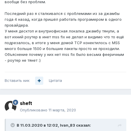
вообще без проблем.
Последний раз я сталкивался с проблемами из за джамбы
года 4 назад, когда пришёл работать програмером в одного
провайдера.
У меня десктоп и внутриофисная локалка джамбу тянули, а
вот ихний роутер в инет mss fix не делал и видимо что то ещё
подрезалось, в итоге у меня домой TCP конектилось с MSS
много больше 1500 и большие пакеты просто не проходили.
Объяснение почему у них нет mss fix было весьма фееричным
- роутер не тянет
:)
Вставить ник
Цитата
sheft
Опубликовано
11 марта, 2020
В 11.03.2020 в 12:02,
Ivan_83
сказал: