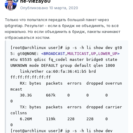
ne-vlezay80
Опубликовано
10 марта, 2020
Только что попытался передать большой пакет через
ip6gretap. Результат - если в бридж не объединять, то всё
нормально. Но если объединить в бридж, пакеты начинают
отбрасываться хостом.
[root@archlinux user]# ip -s -h li show dev gt0

5: gt0@NONE: 
<BROADCAST
,
MULTICAST
,
UP
,
LOWER_UP
>
mtu 65535 qdisc fq_codel master bridge0 state 
UNKNOWN mode DEFAULT group default qlen 1000

    link/ether ca:60:fa:36:41:b5 brd 
ff:ff:ff:ff:ff:ff

    RX: bytes  packets  errors  dropped overrun 
mcast   

    30.3G      667k     0       0       0       
0       

    TX: bytes  packets  errors  dropped carrier 
collsns 

    6.26M      119k     228     228     0       
0       

[root@archlinux user]# ip -s -h li show dev 