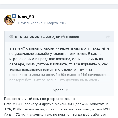
Ivan_83
Опубликовано
11 марта, 2020
В 10.03.2020 в 22:50,
sheft
сказал:
а зачем? с какой стороны интернета они могут придти? и
по умолчанию джамбо у клиентов отключен. Я как то
игрался с ним в пределах локалки, если включить на
сервере, коммутаторе и клиенте, то всё нормально, как
только появлялись клиенты с отключенным или
неподдерживаемым джамбо (9к вместо 14к) начинался
полтергейст. В итоге забил. Это должна быть очень
маленькая локалка с полным контролем чтобы всё
Expand
бегало как должно в теории.
Ваш негативный опыт не репрезентативен.
Path MTU Discovery и другие механизмы должны работать в
TCP, ICMP резать не надо, на шлюзе желательно делать MSS
fix в 1472 (или сколько там, не помню), тогда всё работает