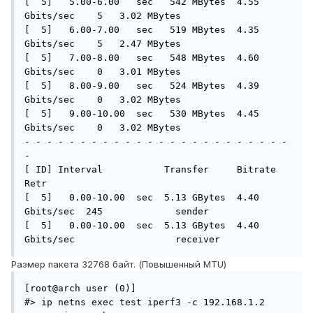
[  5]   5.00-6.00   sec   542 MBytes  4.55 
Gbits/sec    5   3.02 MBytes       

[  5]   6.00-7.00   sec   519 MBytes  4.35 
Gbits/sec    5   2.47 MBytes       

[  5]   7.00-8.00   sec   548 MBytes  4.60 
Gbits/sec    0   3.01 MBytes       

[  5]   8.00-9.00   sec   524 MBytes  4.39 
Gbits/sec    0   3.02 MBytes       

[  5]   9.00-10.00  sec   530 MBytes  4.45 
Gbits/sec    0   3.02 MBytes       

- - - - - - - - - - - - - - - - - - - - - - - - 
-

[ ID] Interval           Transfer     Bitrate         
Retr

[  5]   0.00-10.00  sec  5.13 GBytes  4.40 
Gbits/sec  245             sender

[  5]   0.00-10.00  sec  5.13 GBytes  4.40 
Gbits/sec                  receiver
Размер пакета 32768 байт. (Повышенный MTU)
[root@arch user (0)]

#> ip netns exec test iperf3 -c 192.168.1.2
