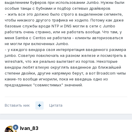
выделением буферов при использовании Jumbo. Нужны были
особые танцы с бубнами и подбор сетевых драйверов
- жить все это должно было строго в выделенном сегменте,
чтобы никакого другого трафика не ходило. Потому как даже
базовые службы вроде NTP и DNS могли в сети с Jumbo
работать очень странно, или не работать вообще. Что там, у
меня Samba с Centos не работала - клиенты авторизоваться
не могли при включенных Jumbo.
- у каждого вендора своя интерпретация введенного размера
jumbo. Советую повключать на разном железе и посмотреть в
wireshark, что же реально вылетает из портов. Некоторые
вендоры любят втихую округлять введенное до ближайшей
степени двойки, другие напрямую берут, а вот Broadcom чипы
какие-то вообще игнорили, пока не введешь одно из
предзаданных "совместимых" значений.
Вставить ник
Цитата
Ivan_83