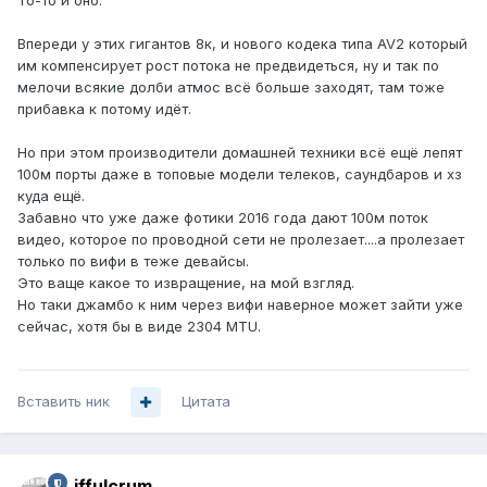
То-то и оно.
Впереди у этих гигантов 8к, и нового кодека типа AV2 который
им компенсирует рост потока не предвидеться, ну и так по
мелочи всякие долби атмос всё больше заходят, там тоже
прибавка к потому идёт.
Но при этом производители домашней техники всё ещё лепят
100м порты даже в топовые модели телеков, саундбаров и хз
куда ещё.
Забавно что уже даже фотики 2016 года дают 100м поток
видео, которое по проводной сети не пролезает....а пролезает
только по вифи в теже девайсы.
Это ваще какое то извращение, на мой взгляд.
Но таки джамбо к ним через вифи наверное может зайти уже
сейчас, хотя бы в виде 2304 MTU.
Вставить ник
Цитата
jffulcrum