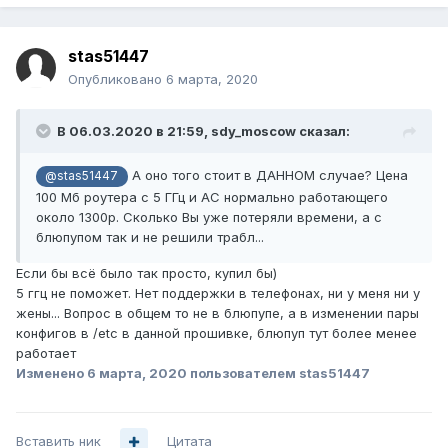
stas51447
Опубликовано
6 марта, 2020
В 06.03.2020 в 21:59,
sdy_moscow
сказал:
А оно того стоит в ДАННОМ случае? Цена
@stas51447
100 Мб роутера с 5 ГГц и АС нормально работающего
около 1300р. Сколько Вы уже потеряли времени, а с
блюпупом так и не решили трабл...
Если бы всё было так просто, купил бы)
5 ггц не поможет. Нет поддержки в телефонах, ни у меня ни у
жены... Вопрос в общем то не в блюпупе, а в изменении пары
конфигов в /etc в данной прошивке, блюпуп тут более менее
работает
Изменено
6 марта, 2020
пользователем stas51447
Вставить ник
Цитата