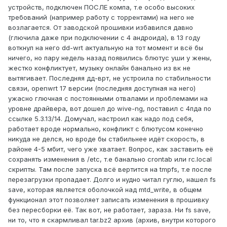
устройств, подключен ПОСЛЕ компа, т.е особо высоких
требований (например работу с торрентами) на него не
возлагается. От заводской прошивки избавился давно
(глючила даже при подключении с 4 андроида), в 13 году
воткнул на него dd-wrt актуальную на тот момент и всё бы
ничего, но пару недель назад появились блютус уши у жены,
жестко конфликтует, музыку онлайн банально из вк не
вытягивает. Последняя дд-врт, не устроила по стабильности
связи, openwrt 17 версии (последняя доступная на него)
ужасно глючная с постоянными отвалами и проблемами на
уровне драйвера, вот дошел до wive-ng, поставил с 4пда по
ссылке 5.3.13/14. Домучал, настроил как надо под себя,
работает вроде нормально, конфликт с блютусом конечно
никуда не делся, но вроде бы стабильнее идёт скорость, в
районе 4-5 мбит, чего уже хватает. Вопрос, как заставить её
сохранять изменения в /etc, т.е банально crontab или rc.local
скрипты. Там после запуска всё вертится на tmpfs, т.е после
перезагрузки пропадает. Долго и нудно читал гуглю, нашел fs
save, которая является оболочкой над mtd_write, в общем
функционал этот позволяет записать изменения в прошивку
без пересборки её. Так вот, не работает, зараза. Ни fs save,
ни то, что я скармливал tar.bz2 архив (архив, внутри которого