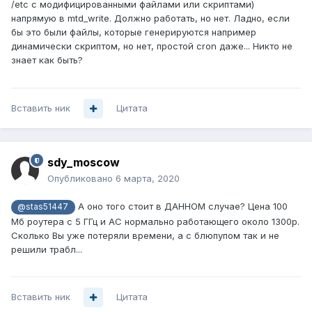
/etc с модифицированными файлами или скриптами)
напрямую в mtd_write. Должно работать, но нет. Ладно, если
бы это были файлы, которые генерируются например
динамически скриптом, но нет, простой cron даже... Никто не
знает как быть?
Вставить ник
Цитата
sdy_moscow
Опубликовано
6 марта, 2020
А оно того стоит в ДАННОМ случае? Цена 100
@stas51447
Мб роутера с 5 ГГц и АС нормально работающего около 1300р.
Сколько Вы уже потеряли времени, а с блюпупом так и не
решили трабл...
Вставить ник
Цитата