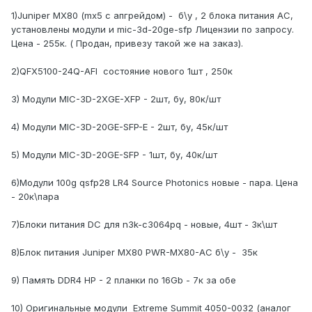
1)Juniper MX80 (mx5 с апгрейдом) - б\у , 2 блока питания AC,
установлены модули и mic-3d-20ge-sfp Лицензии по запросу.
Цена - 255к. ( Продан, привезу такой же на заказ).
2)QFX5100-24Q-AFI состояние нового 1шт , 250к
3) Модули MIC-3D-2X GE-XFP - 2шт, бу, 80к/шт
4) Модули MIC-3D-20 GE-SFP-E - 2шт, бу, 45к/шт
5) Модули MIC-3D-20 GE-SFP - 1шт, бу, 40к/шт
6)
Модули 100g qsfp28 LR4 Source Photonics новые - пара. Цена
- 20к\пара
7)Блоки питания DC для n3k-c3064pq - новые, 4шт - 3к\шт
8)Блок питания Juniper MX80 PWR-MX80-AC б\у - 35к
9) Память DDR4 HP - 2 планки по 16Gb - 7к за обе
10) Оригинальные модули Extreme Summit 4050-0032 (аналог