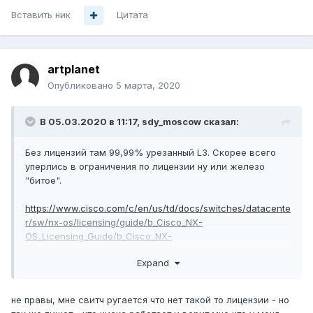
Вставить ник
Цитата
artplanet
Опубликовано
5 марта, 2020
В 05.03.2020 в 11:17,
sdy_moscow
сказал:
Без лицензий там 99,99% урезанный L3. Скорее всего
уперлись в ограничения по лицензии ну или железо
"битое".
https://www.cisco.com/c/en/us/td/docs/switches/datacente
r/sw/nx-os/licensing/guide/b_Cisco_NX-
OS_Licensing_Guide/b_Cisco_NX-
OS_Licensing_Guide_chapter_01.html
Expand
не правы, мне свитч ругается что нет такой то лицензии - но