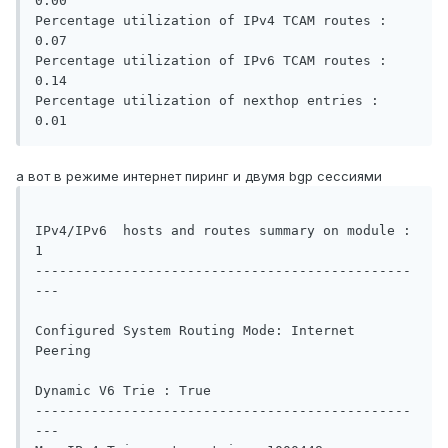
0.00   

Percentage utilization of IPv4 TCAM routes : 
0.07   

Percentage utilization of IPv6 TCAM routes : 
0.14   

Percentage utilization of nexthop entries : 
а вот в режиме интернет пиринг и двумя bgp сессиями
IPv4/IPv6  hosts and routes summary on module : 
1 

-----------------------------------------------
---

Configured System Routing Mode: Internet 
Peering

Dynamic V6 Trie : True 

-----------------------------------------------
---
