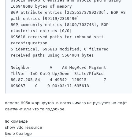
695619 network entries and 695620 paths using 
166948680 bytes of memory

BGP attribute entries [225552/37892736], BGP AS 
path entries [99119/2319490]

BGP community entries [8409/703748], BGP 
clusterlist entries [0/0]

695618 received paths for inbound soft 
reconfiguration

5 identical, 695613 modified, 0 filtered 
received paths using 5564904 bytes

Neighbor        V    AS MsgRcvd MsgSent   
TblVer  InQ OutQ Up/Down  State/PfxRcd

80.87.205.84    4 49542  128915       7   
696067    0    0 00:03:11 695618    
всосал 695к маршрутов. в логах ничего не ругнулся на софт
свитчинг или что то подобное
по команде
show vdc resource
было без bgp