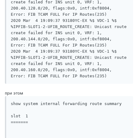
create failed for INS unit 0, VRF: 1, 
200.40.128.0/20, flags:0x0, intf:0xf8004, 
Error: FIB TCAM FULL For IP Routes(235)

2020 Mar  4 19:09:37 93180YC-EX %$ VDC-1 %$ 
%IPFIB-SLOT1-2-UFIB_ROUTE_CREATE: Unicast route 
create failed for INS unit 0, VRF: 1, 
200.40.144.0/20, flags:0x0, intf:0xf8004, 
Error: FIB TCAM FULL For IP Routes(235)

2020 Mar  4 19:09:37 93180YC-EX %$ VDC-1 %$ 
%IPFIB-SLOT1-2-UFIB_ROUTE_CREATE: Unicast route 
create failed for INS unit 0, VRF: 1, 
200.40.160.0/20, flags:0x0, intf:0xf8004, 
при этом
show system internal forwarding route summary 

slot  1

=======
