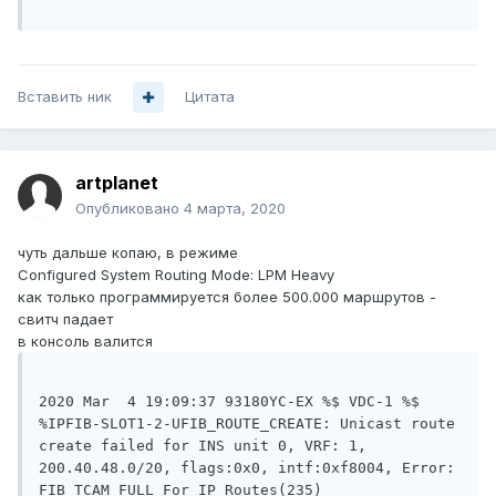
Вставить ник
Цитата
artplanet
Опубликовано
4 марта, 2020
чуть дальше копаю, в режиме
Configured System Routing Mode: LPM Heavy
как только программируется более 500.000 маршрутов -
свитч падает
в консоль валится
2020 Mar  4 19:09:37 93180YC-EX %$ VDC-1 %$ 
%IPFIB-SLOT1-2-UFIB_ROUTE_CREATE: Unicast route 
create failed for INS unit 0, VRF: 1, 
200.40.48.0/20, flags:0x0, intf:0xf8004, Error: 
FIB TCAM FULL For IP Routes(235)
