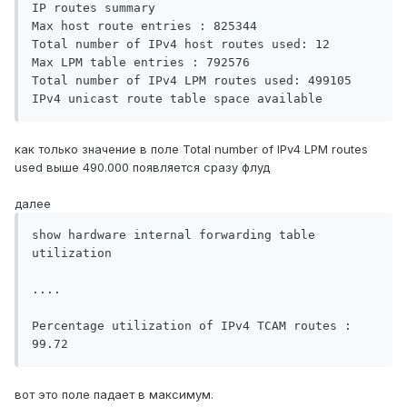
IP routes summary

Max host route entries : 825344 

Total number of IPv4 host routes used: 12 

Max LPM table entries : 792576 

Total number of IPv4 LPM routes used: 499105 

как только значение в поле Total number of IPv4 LPM routes
used выше 490.000 появляется сразу флуд
далее
show hardware internal forwarding table 
utilization

....

Percentage utilization of IPv4 TCAM routes : 
99.72  
вот это поле падает в максимум.