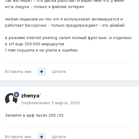
так же пишет - что циска работает и верит мне что у меня
есть лицуха - только я файлик потерял.
любая лицензия их тех что я использовал активируется и
работает бессрочно - только предупреждает - что айайай
в режиме internet peering залил полный фулл вью и отдельно
в vrf еще 200.000 маршрутов
1 лям скушала и не упала в ошибки
Вставить ник
Цитата
zhenya`
Опубликовано
5 марта, 2020
Залейте в врф тысяч 200 /32
Вставить ник
Цитата