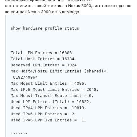
софт ставится такой же как на Nexus 3000, вот только одно но
на свитчах Nexus 3000 есть команда
show hardware profile status

Total LPM Entries = 16383. 

Total Host Entries = 16384. 

Reserved LPM Entries = 1024. 

Max Host4/Host6 Limit Entries (shared)= 
 8192/4096* 

Max Mcast Limit Entries = 4096. 

Max IPv6 Mcast Limit Entries = 2048. 

Max Mcast Transit Route Limit = 0. 

Used LPM Entries (Total) = 10822. 

Used IPv4 LPM Entries =  10819. 

Used IPv6 LPM Entries =  2. 

Used IPv6 LPM_128 Entries =  1. 

.......
