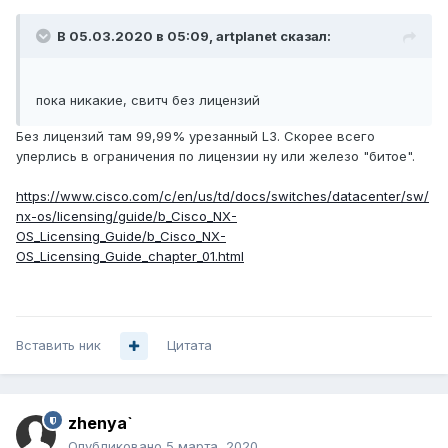
В 05.03.2020 в 05:09,
artplanet
сказал:
пока никакие, свитч без лицензий
Без лицензий там 99,99% урезанный L3. Скорее всего
уперлись в ограничения по лицензии ну или железо "битое".
https://www.cisco.com/c/en/us/td/docs/switches/datacenter/sw/
nx-os/licensing/guide/b_Cisco_NX-
OS_Licensing_Guide/b_Cisco_NX-
OS_Licensing_Guide_chapter_01.html
Вставить ник
Цитата
zhenya`
Опубликовано
5 марта, 2020