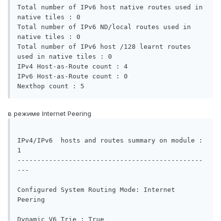
Total number of IPv6 host native routes used in 
native tiles : 0 

Total number of IPv6 ND/local routes used in 
native tiles : 0 

Total number of IPv6 host /128 learnt routes 
used in native tiles : 0 

IPv4 Host-as-Route count : 4 

IPv6 Host-as-Route count : 0 

в режиме Internet Peering
IPv4/IPv6  hosts and routes summary on module : 
1 

-----------------------------------------------
---

Configured System Routing Mode: Internet 
Peering

Dynamic V6 Trie : True 
