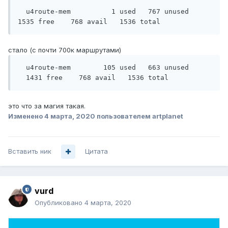
  u4route-mem          1 used   767 unused   
1535 free    768 avail   1536 total
стало (с почти 700к маршрутами)
  u4route-mem        105 used   663 unused 
  1431 free    768 avail   1536 total
это что за магия такая.
Изменено
4 марта, 2020
пользователем artplanet
Вставить ник
Цитата
vurd
Опубликовано
4 марта, 2020