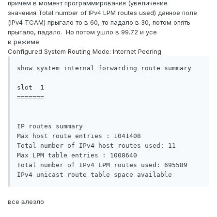
причем в момент программирования (увеличение
значения Total number of IPv4 LPM routes used) данное поле
(IPv4 TCAM) прыгало то в 60, то падало в 30, потом опять
прыгало, падало. Но потом ушло в 99.72 и усе
в режиме
Configured System Routing Mode: Internet Peering
show system internal forwarding route summary 

slot  1

=======

IP routes summary

Max host route entries : 1041408 

Total number of IPv4 host routes used: 11 

Max LPM table entries : 1008640 

Total number of IPv4 LPM routes used: 695589 

все влезло