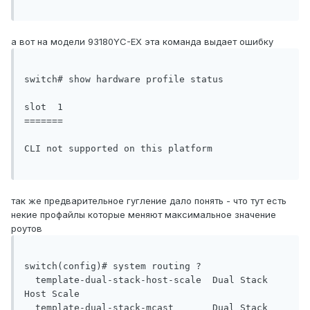
а вот на модели 93180YC-EX эта команда выдает ошибку
switch# show hardware profile status

slot  1

=======

CLI not supported on this platform 

так же предварительное гугление дало понять - что тут есть
некие профайлы которые меняют максимальное значение
роутов
switch(config)# system routing ?

  template-dual-stack-host-scale  Dual Stack 
Host Scale

  template-dual-stack-mcast       Dual Stack 