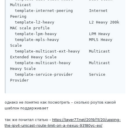
Multicast

  template-internet-peering       Internet 
Peering

  template-l2-heavy               L2 Heavy 200k 
MAC scale profile

  template-lpm-heavy              LPM Heavy

  template-mpls-heavy             MPLS Heavy 
Scale

  template-multicast-ext-heavy    Multicast 
Extended Heavy Scale

  template-multicast-heavy        Multicast 
Heavy Scale

  template-service-provider       Service 
Provider

однако не понятно как посмотреть - сколько роутов какой
шаблон поддерживает
так же почитал статью -
https://layer77.net/2019/11/20/upping-
the-ipv4-unicast-route-limit-on-a-nexus-93180yc-ex/