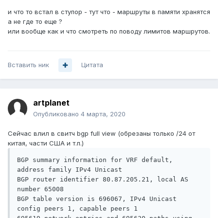
и что то встал в ступор - тут что - маршруты в памяти хранятся
а не где то еще ?
или вообще как и что смотреть по поводу лимитов маршрутов.
Вставить ник
Цитата
artplanet
Опубликовано
4 марта, 2020
Сейчас влил в свитч bgp full view (обрезаны только /24 от
китая, части США и т.п.)
BGP summary information for VRF default, 
address family IPv4 Unicast

BGP router identifier 80.87.205.21, local AS 
number 65008

BGP table version is 696067, IPv4 Unicast 
config peers 1, capable peers 1
