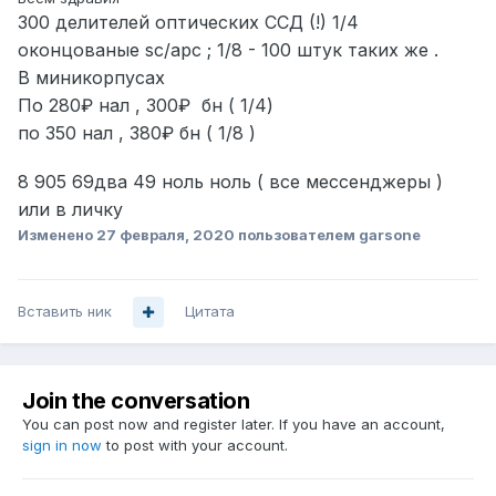
300 делителей оптических ССД (!) 1/4
оконцованые sc/apc ; 1/8 - 100 штук таких же .
В миникорпусах
По 280₽ нал , 300₽ бн ( 1/4)
по 350 нал , 380₽ бн ( 1/8 )
8 905 69два 49 ноль ноль ( все мессенджеры )
или в личку
Изменено
27 февраля, 2020
пользователем garsone
Вставить ник
Цитата
Join the conversation
You can post now and register later. If you have an account,
sign in now
to post with your account.