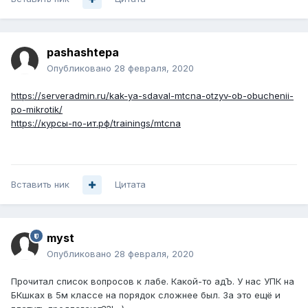
pashashtepa
Опубликовано
28 февраля, 2020
https://serveradmin.ru/kak-ya-sdaval-mtcna-otzyv-ob-obuchenii-
po-mikrotik/
https://курсы-по-ит.рф/trainings/mtcna
Вставить ник
Цитата
myst
Опубликовано
28 февраля, 2020
Прочитал список вопросов к лабе. Какой-то адЪ. У нас УПК на
БКшках в 5м классе на порядок сложнее был. За это ещё и