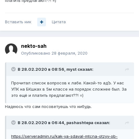
платить предлагают??! =)
Вставить ник
Цитата
nekto-sah
Опубликовано
28 февраля, 2020
В 28.02.2020 в 08:56,
myst
сказал:
Прочитал список вопросов к лабе. Какой-то адЪ. У нас
УПК на БКшках в 5м классе на порядок сложнее был. За
это ещё и платить предлагают??! =)
Надеюсь что сам посоветуешь что нибудь.
В 28.02.2020 в 06:44,
pashashtepa
сказал:
https://serveradmin.ru/kak-ya-sdaval-mtcna-otzyv-ob-