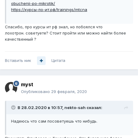
obuchenii-po-mikrotik/
https://курсы-по-ит.рф/trainings/mtcna
Спасибо, про курсы ит рф знал, но побоялся что
лохотрон. советуете? Стоит пройти или можно найти более
качественный ?
Вставить ник
Цитата
myst
Опубликовано
29 февраля, 2020
В 28.02.2020 в 10:57,
nekto-sah
сказал:
Надеюсь что сам посоветуешь что нибудь.