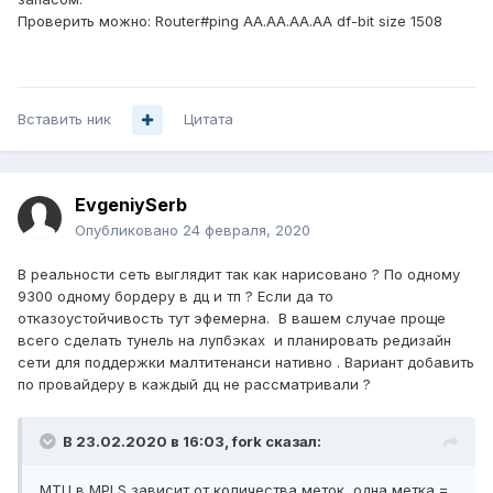
Проверить можно: Router#ping AA.AA.AA.AA df-bit size 1508
Вставить ник
Цитата
EvgeniySerb
Опубликовано
24 февраля, 2020
В реальности сеть выглядит так как нарисовано ? По одному
9300 одному бордеру в дц и тп ? Если да то
отказоустойчивость тут эфемерна. В вашем случае проще
всего сделать тунель на лупбэках и планировать редизайн
сети для поддержки малтитенанси нативно . Вариант добавить
по провайдеру в каждый дц не рассматривали ?
В 23.02.2020 в 16:03,
fork
сказал:
MTU в MPLS зависит от количества меток, одна метка =