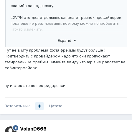
спасибо за подсказку.
L2VPN это два отдельных канала от разных провайдеров.
пока еще не реализованы, поэтому можно попробовать
что-то изменить.
как будут провайдеры делать не знаю.
Expand
MPLS мне нужен только чтобы изолировать мои подсети
внешних адресов от локальной сети.
Тут не в мту проблема (хотя фреймы будут больше ) .
Подтвердить с провайдером надо что они пропускают
Может, в моем случае, MPLS похоже как "из пушки по
тэгированные фреймы . Имейте ввиду что mpls не работает на
воробьям". И проще сделать сабинтерфесы на
сабинтерфейсах
каналах L2VPN и использовать VRF. С сабинтерфейсами,
как я понимаю, также должен MTU подходящим ?
ну и стэк это не про ридаденси.
Вставить ник
Цитата
VolanD666