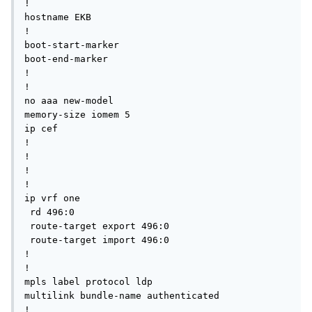
!

hostname EKB

!

boot-start-marker

boot-end-marker

!

!

no aaa new-model

memory-size iomem 5

ip cef

!

!

!

!

ip vrf one

 rd 496:0

 route-target export 496:0

 route-target import 496:0

!

!

mpls label protocol ldp

multilink bundle-name authenticated

!
