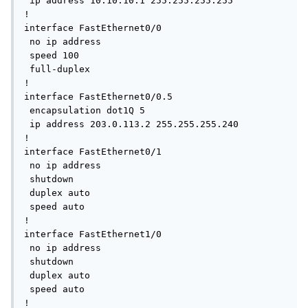
 ip address 10.10.10.1 255.255.255.255

!

interface FastEthernet0/0

 no ip address

 speed 100

 full-duplex

!

interface FastEthernet0/0.5

 encapsulation dot1Q 5

 ip address 203.0.113.2 255.255.255.240

!

interface FastEthernet0/1

 no ip address

 shutdown 

 duplex auto

 speed auto

!

interface FastEthernet1/0

 no ip address

 shutdown

 duplex auto

 speed auto

!
