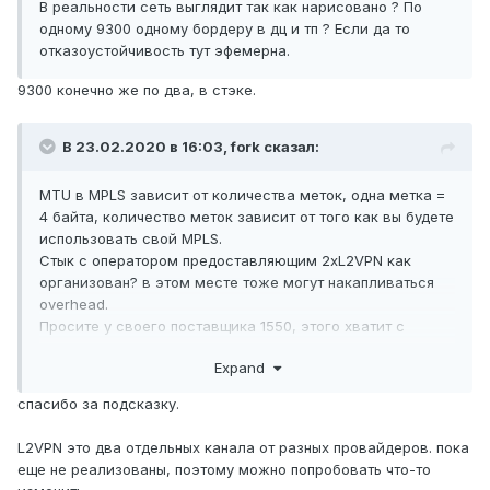
В реальности сеть выглядит так как нарисовано ? По
одному 9300 одному бордеру в дц и тп ? Если да то
отказоустойчивость тут эфемерна.
9300 конечно же по два, в стэке.
В 23.02.2020 в 16:03,
fork
сказал:
MTU в MPLS зависит от количества меток, одна метка =
4 байта, количество меток зависит от того как вы будете
использовать свой MPLS.
Стык с оператором предоставляющим 2xL2VPN как
организован? в этом месте тоже могут накапливаться
overhead
.
Просите у своего поставщика 1550, этого хватит с
небольшим запасом.
Expand
Проверить можно: Router#ping AA.AA.AA.AA df-bit size
1508
спасибо за подсказку.
L2VPN это два отдельных канала от разных провайдеров. пока
еще не реализованы, поэтому можно попробовать что-то