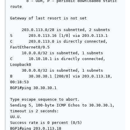
       o - ODR, P - periodic downloaded static 
route

Gateway of last resort is not set

     203.0.113.0/28 is subnetted, 2 subnets

S       203.0.113.16 [1/0] via 203.0.113.1

C       203.0.113.0 is directly connected, 
FastEthernet0/0.5

     10.0.0.0/32 is subnetted, 1 subnets

C       10.10.10.1 is directly connected, 
Loopback0

     30.0.0.0/32 is subnetted, 1 subnets

B       30.30.30.1 [200/0] via 203.0.113.18, 
00:18:53

BGP1#ping 30.30.30.1

Type escape sequence to abort.

Sending 5, 100-byte ICMP Echos to 30.30.30.1, 
timeout is 2 seconds:

UU.U.

Success rate is 0 percent (0/5)

BGP1#ping 203.0.113.18
