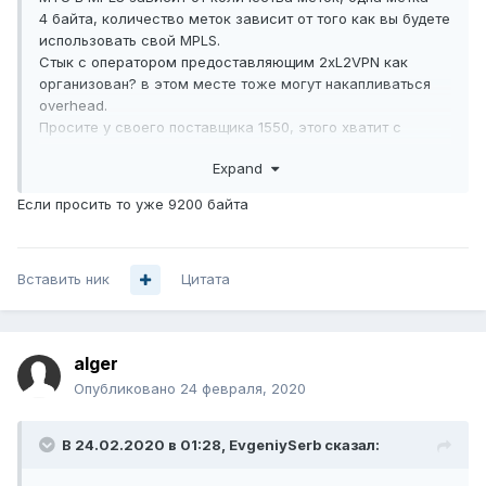
4 байта, количество меток зависит от того как вы будете
использовать свой MPLS.
Стык с оператором предоставляющим 2xL2VPN как
организован? в этом месте тоже могут накапливаться
overhead
.
Просите у своего поставщика 1550, этого хватит с
небольшим запасом.
Expand
Проверить можно: Router#ping AA.AA.AA.AA df-bit size
1508
Если просить то уже 9200 байта
Вставить ник
Цитата
alger
Опубликовано
24 февраля, 2020
В 24.02.2020 в 01:28,
EvgeniySerb
сказал: