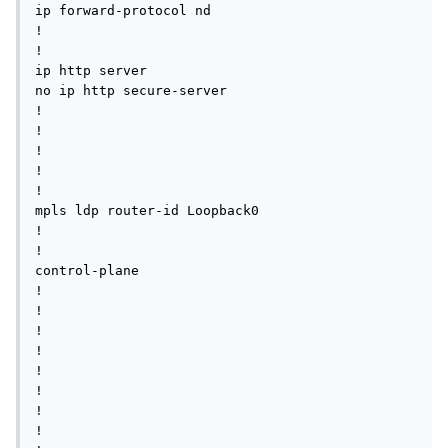
ip forward-protocol nd

!

!

ip http server

no ip http secure-server

!

!

!

!         

!

mpls ldp router-id Loopback0

!

!

control-plane

!

!

!

!

!

!

!

!
