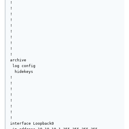
!

!

!

!

!

!

!

!

!

!

archive

 log config

  hidekeys

! 

!

!

!

!

!

!

!

interface Loopback0
