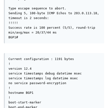
Type escape sequence to abort.

Sending 5, 100-byte ICMP Echos to 203.0.113.18, 
timeout is 2 seconds:

!!!!!

Success rate is 100 percent (5/5), round-trip 
min/avg/max = 20/37/44 ms

BGP1#
Current configuration : 1191 bytes

!

version 12.4

service timestamps debug datetime msec

service timestamps log datetime msec

no service password-encryption

!

hostname BGP1

!

boot-start-marker

boot-end-marker
