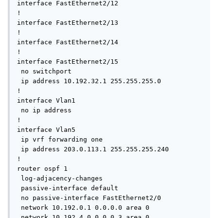
interface FastEthernet2/12

!

interface FastEthernet2/13

!

interface FastEthernet2/14

!

interface FastEthernet2/15

 no switchport

 ip address 10.192.32.1 255.255.255.0

!

interface Vlan1

 no ip address

!

interface Vlan5

 ip vrf forwarding one

 ip address 203.0.113.1 255.255.255.240

!

router ospf 1

 log-adjacency-changes

 passive-interface default

 no passive-interface FastEthernet2/0

 network 10.192.0.1 0.0.0.0 area 0

 network 10.192.4.0 0.0.0.3 area 0
