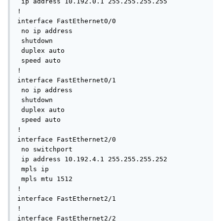
 ip address 10.192.0.1 255.255.255.255

!

interface FastEthernet0/0

 no ip address

 shutdown

 duplex auto

 speed auto

!

interface FastEthernet0/1

 no ip address

 shutdown

 duplex auto

 speed auto

!

interface FastEthernet2/0

 no switchport

 ip address 10.192.4.1 255.255.255.252

 mpls ip

 mpls mtu 1512

!

interface FastEthernet2/1

!

interface FastEthernet2/2
