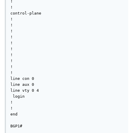
!

!

control-plane

!

!

!

!

!

!

!

!

!

!

line con 0

line aux 0

line vty 0 4

 login    

!

!

end

BGP1#