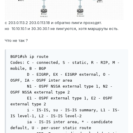
c 203.0.113.2 203.0.113.18 и обратно пинги проходят.
но 10.10.10.1 и 30.30.30.1 не пингуются, хотя маршруты есть.
Что не так ?
BGP1#sh ip route

Codes: C - connected, S - static, R - RIP, M - 
mobile, B - BGP

       D - EIGRP, EX - EIGRP external, O - 
OSPF, IA - OSPF inter area 

       N1 - OSPF NSSA external type 1, N2 - 
OSPF NSSA external type 2

       E1 - OSPF external type 1, E2 - OSPF 
external type 2

       i - IS-IS, su - IS-IS summary, L1 - IS-
IS level-1, L2 - IS-IS level-2

       ia - IS-IS inter area, * - candidate 
default, U - per-user static route
