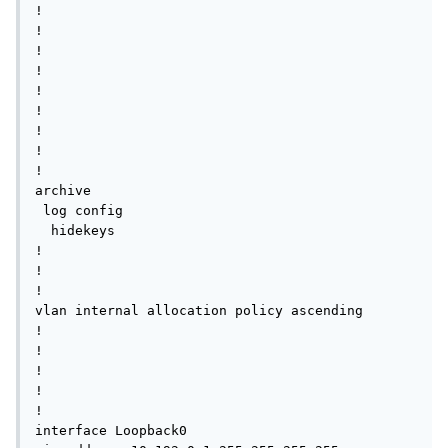
!

!

!

!

!

!         

!

!

!

archive

 log config

  hidekeys

! 

!

!

vlan internal allocation policy ascending

!

!

!

!

!

interface Loopback0
