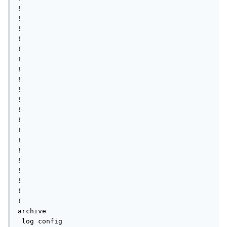
!

!

!

!

!

!

!

!

!

!

!

!

!

!

!

!

!         

!

!

!

archive

 log config
