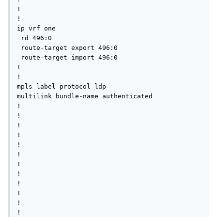
!

!

ip vrf one

 rd 496:0

 route-target export 496:0

 route-target import 496:0

!

!

mpls label protocol ldp

multilink bundle-name authenticated

!

!

!

!

!

!

!

!

!

!

!

!
