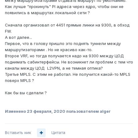
межу маршрутизаторами отдавать маршрут по умолчанию.
Как лучше "прокинуть" PI адреса через ядро, чтобы они не
появились в маршрутах локальной сети ?
Сначала организовал от 4451 прямые линки на 9300, в обход
FW.
А вот далее...
Первое, что в голову пришло это поднять туннели между
маршрутизаторами . Но не красиво как-то.
Второе VRF, но тогда получается надо на 9300 между ЦОД
поднимать сабинтерфейсы. Не возникнет ли проблем с тем что
каналы между ЦОД L2VPN, а не темная оптика?
Третье MPLS. С этим не работал. Не получится какой-то MPLS
поверх MPLS ?
Как бы вы сделали ?
Изменено
23 февраля, 2020
пользователем alger
Вставить ник
Цитата