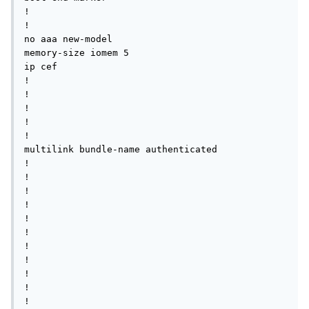
!

!

no aaa new-model

memory-size iomem 5

ip cef

!

!

!

!

!

multilink bundle-name authenticated

!         

!

!

!

!

!

!

!

!

!

!
