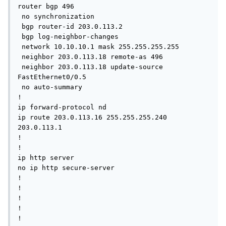
router bgp 496

 no synchronization

 bgp router-id 203.0.113.2

 bgp log-neighbor-changes

 network 10.10.10.1 mask 255.255.255.255

 neighbor 203.0.113.18 remote-as 496

 neighbor 203.0.113.18 update-source 
FastEthernet0/0.5

 no auto-summary

!

ip forward-protocol nd

ip route 203.0.113.16 255.255.255.240 
203.0.113.1

!

!

ip http server

no ip http secure-server

!

!

!

!

!
