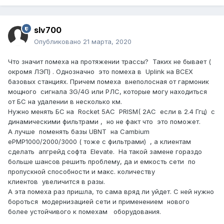
slv700
Опубликовано
21 марта, 2020
Что значит помеха на протяжении трассы? Таких не бывает (
окромя ЛЭП) . Однозначно это помеха в Uplink на ВСЕХ
базовых станциях. Причем помеха внеполосная от гармоник
мощного сигнала 3G/4G или РЛС, которые могу находиться
от БС на удалении в несколько км.
Нужно менять БС на Rocket 5AC PRISM( 2AC если в 2.4 Ггц) c
динамическими фильтрами , но не факт что это поможет.
А лучше поменять базы UBNT на Cambium
ePMP1000/2000/3000 ( тоже с фильтрами) , а клиентам
сделать апгрейд софта Elevate. На такой замене гораздо
больше шансов решить проблему, да и емкость сети по
пропускной способности и макс. количеству
клиентов увеличится в разы.
А эта помеха раз пришла, то сама вряд ли уйдет. С ней нужно
бороться модернизацией сети и применением нового
более устойчивого к помехам оборудования.