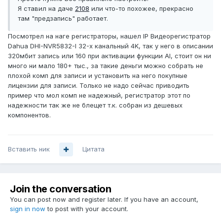
Я ставил на даче
2108
или что-то похожее, прекрасно
там "предзапись" работает.
Посмотрел на наге регистраторы, нашел IP Видеорегистратор
Dahua DHI-NVR5832-I 32-х канальный 4K, так у него в описании
320мбит запись или 160 при активации функции AI, стоит он ни
много ни мало 180+ тыс., за такие деньги можно собрать не
плохой комп для записи и установить на него покупные
лицензии для записи. Только не надо сейчас приводить
пример что мол комп не надежный, регистратор этот по
надежности так же не блещет т.к. собран из дешевых
компонентов.
Вставить ник
Цитата
Join the conversation
You can post now and register later. If you have an account,
sign in now
to post with your account.