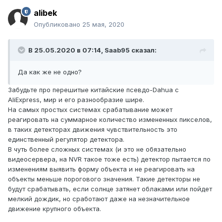
alibek
Опубликовано
25 мая, 2020
В 25.05.2020 в 07:14,
Saab95
сказал:
Да как же не одно?
Забудьте про перешитые китайские псевдо-Dahua с
AliExpress, мир и его разнообразие шире.
На самых простых системах срабатывание может
реагировать на суммарное количество измененных пикселов,
в таких детекторах движения чувствительность это
единственный регулятор детектора.
В чуть более сложных системах (и это не обязательно
видеосервера, на NVR такое тоже есть) детектор пытается по
изменениям выявить форму объекта и не реагировать на
объекты меньше порогового значения. Такие детекторы не
будут срабатывать, если солнце затянет облаками или пойдет
мелкий дождик, но сработают даже на незначительное
движение крупного объекта.