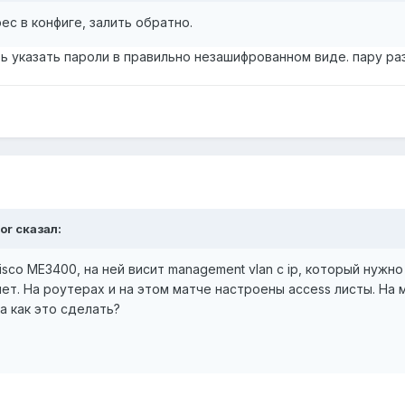
ес в конфиге, залить обратно.
ь указать пароли в правильно незашифрованном виде. пару ра
or
сказал:
sco ME3400, на ней висит management vlan с ip, который нужн
т. На роутерах и на этом матче настроены access листы. На 
а как это сделать?