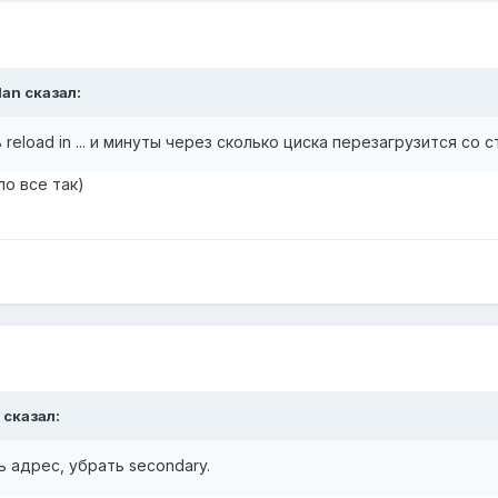
dan
сказал:
reload in ... и минуты через сколько циска перезагрузится со 
ло все так)
сказал:
ь адрес, убрать secondary.