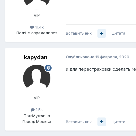
VIP
11.4k
Пол:
Не определился
Вставить ник
Цитата
kapydan
Опубликовано
19 февраля, 2020
и для перестраховки сделать rel
VIP
1.5k
Пол:
Мужчина
Город:
Москва
Вставить ник
Цитата