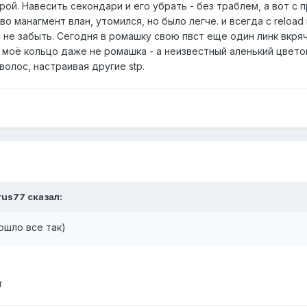
рой. Навесить секондари и его убрать - без траблем, а вот с 
 манагмент влан, утомился, но было легче. и всегда с reload i
cel не забыть. Сегодня в ромашку свою пвст еще один линк вкр
моё кольцо даже не ромашка - а неизвестный аленький цветок 
волос, настраивая другие stp.
rus77
сказал:
ошло все так)
т