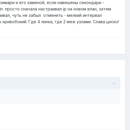
примари и его заменой, если навешены секондари -
n. просто сначала настраивал ip на новом влан, затем
ячивал, чуть не забыл отменить - мелкий интервал
кривобокий. Где 4 линка, где 2 меж узлами. Слава циско!