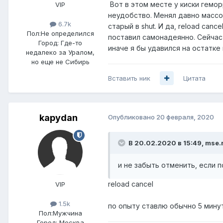
Вот в этом месте у киски гемор
VIP
неудобство. Менял давно массово
6.7k
старый в shut. И да, reload can
Пол:
Не определился
поставил самонадеянно. Сейчас 
Город:
Где-то
иначе я бы удавился на остатке 
недалеко за Уралом,
но еще не Сибирь
Вставить ник
Цитата
kapydan
Опубликовано
20 февраля, 2020
В 20.02.2020 в 15:49,
mse.
и не забыть отменить, если п
reload cancel
VIP
1.5k
по опыту ставлю обычно 5 мину
Пол:
Мужчина
Город:
Москва