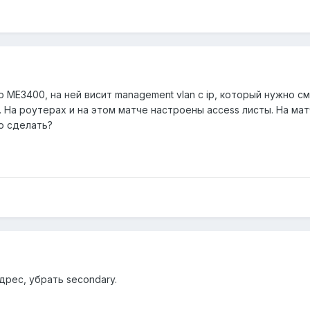
o ME3400, на ней висит management vlan с ip, который нужно с
На роутерах и на этом матче настроены access листы. На мат
о сделать?
дрес, убрать secondary.