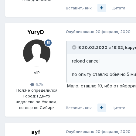
Вставить ник
Цитата
YuryD
Опубликовано
20 февраля, 2020
В 20.02.2020 в 18:32,
kapy
reload cancel
VIP
по опыту ставлю обычно 5 м
6.7k
Мало, ставлю 10, ибо от эйфори
Пол:
Не определился
Город:
Где-то
недалеко за Уралом,
но еще не Сибирь
Вставить ник
Цитата
ayf
Опубликовано
20 февраля, 2020