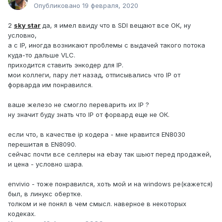
Опубликовано
19 февраля, 2020
2
sky star
да, я имел ввиду что в SDI вещают все ОК, ну
условно,
а с IP, иногда возникают проблемы с выдачей такого потока
куда-то дальше VLC.
приходится ставить энкодер для IP.
мои коллеги, пару лет назад, отписывались что IP от
форварда им понравился.
ваше железо не смогло переварить их IP ?
ну значит буду знать что IP от форвард еще не ОК.
если что, в качестве ip кодера - мне нравится EN8030
перешитая в EN8090.
сейчас почти все селлеры на ebay так шьют перед продажей,
и цена - условно шара.
envivio - тоже понравился, хоть мой и на windows pe(кажется)
был, в линукс обертке.
толком и не понял в чем смысл. наверное в некоторых
кодеках.