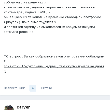
собранного на коленках
:)
комп из магаза , админ который не хрена не понимает в
контейнере , кодеке, DVB , IP
мы вещаем их тв канал на временно свободной платформе
( playbox ) пока оные трудятся
:)
и платят з/п админу из сыканомленых бабуль от покупки
готового решения
ТС вопрос : Вы как собрались закон о титровании соблюдать
?
приз от РКН будет очень щедрый , там скупых призов не дарят
:)
Вставить ник
Цитата
carver