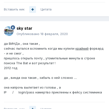
Вставить ник
Цитата
sky star
Опубликовано
18 февраля, 2020
да ВИНДа , она такая ,
сейчас пытался вспомнить когда мы купили
крайний
форвард
- и не смог ,
пришлось открыть почту , утомительные минуты в строке
поиска The Bat и вот результат !
2012 год
да , винда она такая , забыть о ней сложно ....
она напрочь вылетает из головы , а
IP / login/pass намертво приклеены к фейсу системника