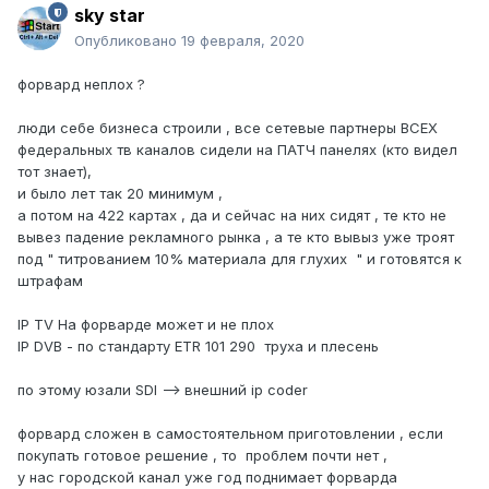
sky star
Опубликовано
19 февраля, 2020
форвард неплох ?
люди себе бизнеса строили , все сетевые партнеры ВСЕХ
федеральных тв каналов сидели на ПАТЧ панелях (кто видел
тот знает),
и было лет так 20 минимум ,
а потом на 422 картах , да и сейчас на них сидят , те кто не
вывез падение рекламного рынка , а те кто вывыз уже троят
под " титрованием 10% материала для глухих " и готовятся к
штрафам
IP TV На форварде может и не плох
IP DVB - по стандарту ETR 101 290 труха и плесень
по этому юзали SDI --> внешний ip coder
форвард сложен в самостоятельном приготовлении , если
покупать готовое решение , то проблем почти нет ,
у нас городской канал уже год поднимает форварда