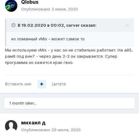
Qlobus
Опубликовано
3 июня, 2020
В 19.02.2020 в 00:02,
carver
сказал:
но ломанный vMix
- може
т само
е
то
Мы используем vMix - у нас он не стабильно работает. На ай5,
рам6 под вин7 - через день 2-3 он закрывается. Супер
программа но кажется крак гвно.
Вставить ник
Цитата
1 month later...
михаил д
Опубликовано
29 июля, 2020