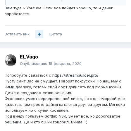
масштабных вложений произвести не можем, но есть
Вам туда > Youtube. Если все пойдет хорошо, то и денег
дружественные площадки
заработаете.
1. Ищем недорогой или бесплатный софт для создания
плейлиста, наложения логотипа, и формирования
эфирного потока.
Вставить ник
2. Возможно, существуют рабочие облачные сервисы
Цитата
вроде ezWebTV.com для решения всего комплекса задач
- приемлемые по цене?! (данный сервис, к сожалению,
похоже в нокдауне)
El_Vago
Опубликовано
18 февраля, 2020
Попробуйте связаться с
https://streambuilder.pro/
Пусть сайт Вас не смущает. Говорят по-русски. По нашему с
ними диалогу, готовы свой софт дописать под любые нужны.
Даже с созданием сетки вещания.
Флюсоник умеет серверные плей листы, но это геморрой мне
кажется, там просто файлы катаются друг за другом. Мы пока
используем но с кучей костылей.
Под винду пользуем Softlab NSK, умеет всё, но дороговатое
решение. Да и кто бы ни говорил, Винда.
:(