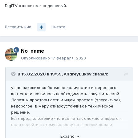
DigiTV относительно дешевый.
Вставить ник
Цитата
No_name
Опубликовано
17 февраля, 2020
В 15.02.2020 в 19:59,
AndreyLukov
сказал:
у нас накопилось большое количество интересного
контента и появилась необходимость запустить свой
Лопатим просторы сети и ищем простое (элегантное),
недорогое, в меру отказоустойчивое техническое
решение.
Есть предположение что всё не так сложно и дорого -
если подойти к этому вопросу со знанием дела и
фантазией.
Expand
Хочется обозначить нашу ситуацию, на данный момент