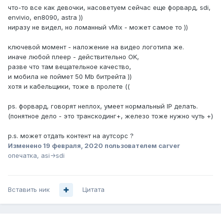
что-то все как девочки, насоветуем сейчас еще форвард, sdi,
envivio, en8090, astra ))
ниразу не видел, но ломанный vMix - может самое то ))
ключевой момент - наложение на видео логотипа же.
иначе любой плеер - действительно OK,
разве что там вещательное качество,
и мобила не поймет 50 Mb битрейта ))
хотя и кабельщики, тоже в пролете ((
ps. форвард, говорят неплох, умеет нормальный IP делать.
(понятное дело - это транскодинг+, железо тоже нужно чуть +)
p.s. может отдать контент на аутсорс ?
Изменено
19 февраля, 2020
пользователем carver
опечатка, asi->sdi
Вставить ник
Цитата