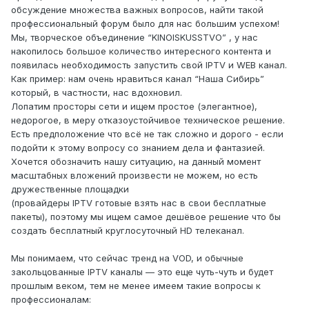
обсуждение множества важных вопросов, найти такой
профессиональный форум было для нас большим успехом!
Мы, творческое объединение “KINOISKUSSTVO” , у нас
накопилось большое количество интересного контента и
появилась необходимость запустить свой IPTV и WEB канал.
Как пример: нам очень нравиться канал “Наша Сибирь”
который, в частности, нас вдохновил.
Лопатим просторы сети и ищем простое (элегантное),
недорогое, в меру отказоустойчивое техническое решение.
Есть предположение что всё не так сложно и дорого - если
подойти к этому вопросу со знанием дела и фантазией.
Хочется обозначить нашу ситуацию, на данный момент
масштабных вложений произвести не можем, но есть
дружественные площадки
(провайдеры IPTV готовые взять нас в свои бесплатные
пакеты), поэтому мы ищем самое дешёвое решение что бы
создать бесплатный круглосуточный HD телеканал.
Мы понимаем, что сейчас тренд на VOD, и обычные
закольцованные IPTV каналы — это еще чуть-чуть и будет
прошлым веком, тем не менее имеем такие вопросы к
профессионалам: