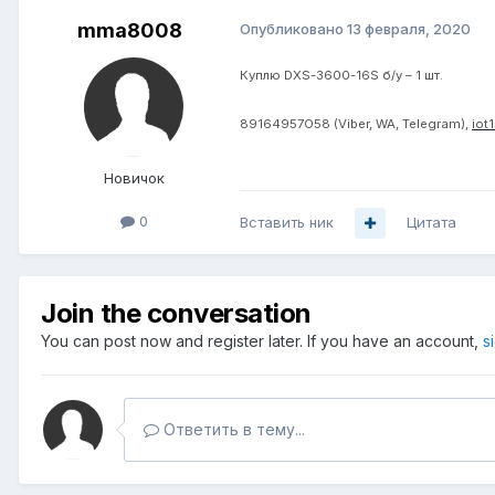
mma8008
Опубликовано
13 февраля, 2020
Куплю
DXS
-3600-16
S
б/у – 1 шт.
89164957
О
5
8
(Viber, WA, Telegram),
iot
Новичок
0
Вставить ник
Цитата
Join the conversation
You can post now and register later. If you have an account,
s
Ответить в тему...