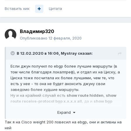
Вставить ник
Цитата
Владимир320
Опубликовано
12 февраля, 2020
В 12.02.2020 в 16:06,
Mystray
сказал:
Если джун получил по ebgp более лучшие маршруты (в
том числе благодаря локалпреф), и отдал их на Циску, а
Циска тоже посчитала их более лучшими, чем те, что
есть у нее - то она не будет анонсить джуну свои
заведомо более худшие маршруты.
Ну и на крайний случай есть
show route hidden
,
show
route receive-protocol bgp x.x.x.x all
, да и
show bgp
summary
/
show bgp neigh x.x.x.x
цифры не врут, как
Expand
правило
Так я на Cisco weight 200 повесил на ebgp, они и активны на
ней