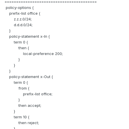
========================================
policy-options {
prefix-list office {
z.z.z.0/24;
d.d.d.0/24;
}
policy-statement x-In {
term 0 {
then {
local-preference 200;
}
}
}
policy-statement x-Out {
term 0 {
from {
prefix-list office;
}
then accept;
}
term 10 {
then reject;
}