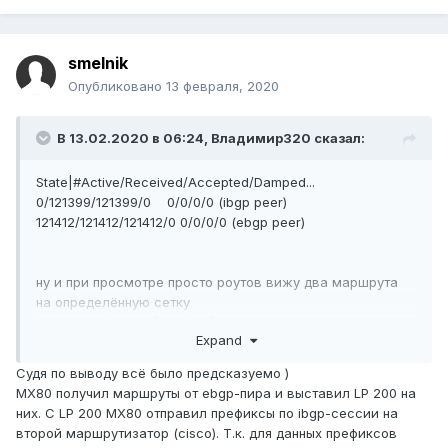
smelnik
Опубликовано
13 февраля, 2020
В 13.02.2020 в 06:24,
Владимир320
сказал:
State|#Active/Received/Accepted/Damped...
0/121399/121399/0 0/0/0/0 (ibgp peer)
121412/121412/121412/0 0/0/0/0 (ebgp peer)
ну и при просмотре просто роутов вижу два маршрута
на определённую сетку
1.32.194.195/32 *[BGP/170] 15:27:23, localpref 200
Expand
AS path: 64512 I, validation-state: unverified
> to 198.51.100.69
via ip-1/1/10.0
Судя по выводу всё было предсказуемо )
[BGP/170] 09:21:26, MED 0, localpref 100, from
MX80 получил маршруты от ebgp-пира и выставил LP 200 на
3.3.3.3
них. С LP 200 MX80 отправил префиксы по ibgp-сессии на
AS path: 64512 64512 I, validation-state:
второй маршрутизатор (cisco). Т.к. для данных префиксов
unverified