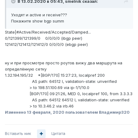
В 13.02.2020 в 05:43,
smelnik
сказал:
Уходят и active и receive???
Покажите show bgp summ
State|#Active/Received/Accepted/Damped...
0/121399/121399/0 0/0/0/0 (ibgp peer)
121412/121412/121412/0 0/0/0/0 (ebgp peer)
ну и при просмотре просто роутов вижу два маршрута на
определённую сетку
1.32.194.195/32 *[BGP/170] 15:27:23, localpref 200
AS path: 64512 I, validation-state: unverified
> to 198.51.100.69 via ip-1/1/10.0
[BGP/170] 09:21:26, MED 0, localpref 100, from 3.3.3.3
AS path: 64512 64512 I, validation-state: unverified
> to 10.3.46.2 via irb.46
Изменено
13 февраля, 2020
пользователем Владимир320
Вставить ник
Цитата