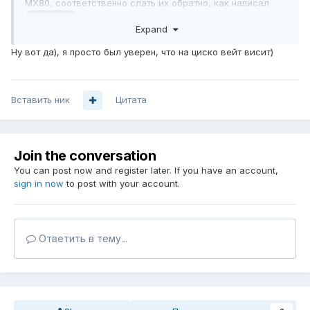
MX80, соответственно слать их обратно, как написал
, не будет, отсюда и получается
"
сначала
@Mystray
Expand
прилетают, а потом уходят в ноль" )
Ну вот да), я просто был уверен, что на циско вейт висит)
Вставить ник
Цитата
Join the conversation
You can post now and register later. If you have an account,
sign in now
to post with your account.
Ответить в тему...