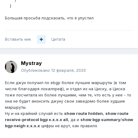
}
Большая просьба подсказать, что я упустил
Вставить ник
Цитата
Mystray
Опубликовано
12 февраля, 2020
Если джун получил по ebgp более лучшие маршруты (в том
числе благодаря локалпреф), и отдал их на Циску, а Циска
тоже посчитала их более лучшими, чем те, что есть у нее - то
она не будет анонсить джуну свои заведомо более худшие
маршруты.
Ну и на крайний случай есть
show route hidden
,
show route
receive-protocol bgp x.x.x.x all
, да и
show bgp summary
/
show
bgp neigh x.x.x.x
цифры не врут, как правило