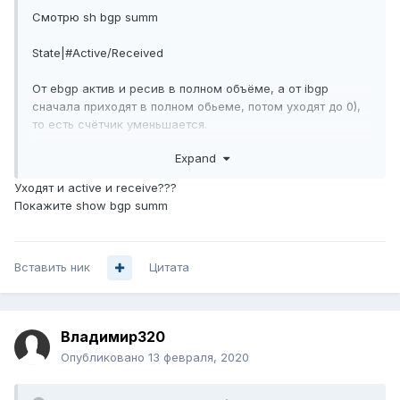
Смотрю sh bgp summ
State|#Active/Received
От ebgp актив и ресив в полном объёме, а от ibgp
сначала приходят в полном обьеме, потом уходят до 0),
то есть счётчик уменьшается.
Expand
Уходят и active и receive???
Покажите show bgp summ
Вставить ник
Цитата
Владимир320
Опубликовано
13 февраля, 2020