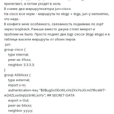
прилетают, а потом уходят в ноль.
В схеме два маршрутизатора jun+cisco.
На cisco все норм - маршруты по ebgp + ibgp, jun-у непонятно,
что надо.
В конфиге ниче особенного, связанность поднимаю по ospf
через loopback. Раньше вместо джуна стоял микрот и
проблем не было. Просто поднял две bgp сесси (ibgp ebgp) и в
таблице высели маршруты от обоих пиров
jun:
group cisco {
type internal;
peer-as 41xxx;
neighbor 3.3.3.3;
}
group AS64xxx {
type external;
import x-In;
authentication-key "$9$ugSxOEcWLxVs2XxYoJG.mO1RceW7-
w24ZLxoGiqQzSrlKLxsYo"; ## SECRET-DATA
export x-Out;
peer-as 64xxx;
neighbor y.y.y.y;