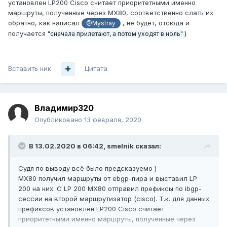
установлен LP200 Cisco считает приоритетными именно
> to 10.3.46.2 via irb.46
маршруты, полученные через MX80, соответственно слать их
обратно, как написал
, не будет, отсюда и
@Mystray
получается
"
сначала прилетают, а потом уходят в ноль" )
Вставить ник
Цитата
Владимир320
Опубликовано
13 февраля, 2020
В 13.02.2020 в 06:42,
smelnik
сказал:
Судя по выводу всё было предсказуемо )
MX80 получил маршруты от ebgp-пира и выставил LP
200 на них. С LP 200 MX80 отправил префиксы по ibgp-
сессии на второй маршрутизатор (cisco). Т.к. для данных
префиксов установлен LP200 Cisco считает
приоритетными именно маршруты, полученные через