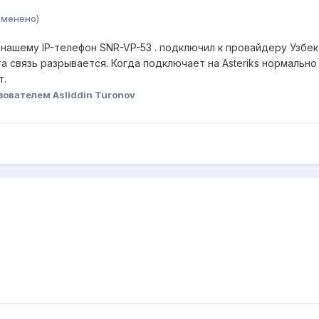
зменено)
ашему IP-телефон SNR-VP-53 . подключил к провайдеру Узбекте
та связь разрывается. Когда подключает на Asteriks нормаль
т.
ователем Asliddin Turonov