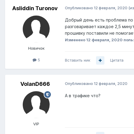
Asliddin Turonov
Опубликовано
12 февраля, 2020
(и
Добрый день есть проблема по н
разговаривает каждое 2,5 мину
прошивку поставили не помогае
Изменено
12 февраля, 2020
польз
Новичок
5
Вставить ник
Цитата
VolanD666
Опубликовано
12 февраля, 2020
А в трафике что?
VIP