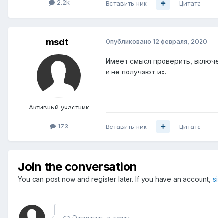
2.2k
Вставить ник
Цитата
msdt
Опубликовано
12 февраля, 2020
Имеет смысл проверить, включе
и не получают их.
Активный участник
173
Вставить ник
Цитата
Join the conversation
You can post now and register later. If you have an account,
s
Ответить в тему...