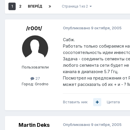
1
2
ВПЕРЁД
Страница 1 из 2
/r00t/
Опубликовано
9 октября, 2005
Сабж.
Работать только собираемся на
сосотоятельность идеи инвесто
Задача - соединить сегменты се
любого сегмента сети будет не
Пользователи
канала в диапазоне 5.7 Ггц.
Посмотрел на предложения от Pr
27
Город:
Grodno
может рассказать об их + и - ?
Вставить ник
Цитата
Martin Deks
Опубликовано
9 октября, 2005