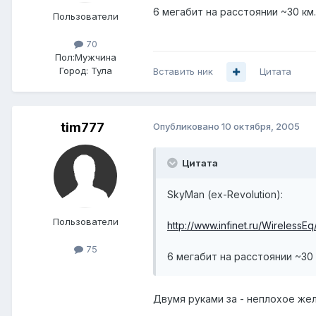
6 мегабит на расстоянии ~30 км.
Пользователи
70
Пол:
Мужчина
Город:
Тула
Вставить ник
Цитата
tim777
Опубликовано
10 октября, 2005
Цитата
SkyMan (ex-Revolution):
Пользователи
http://www.infinet.ru/Wireless
75
6 мегабит на расстоянии ~30 
Двумя руками за - неплохое жел