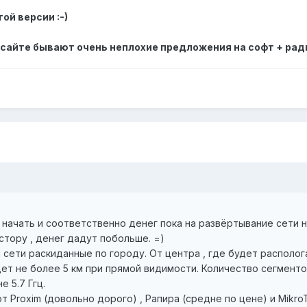
ой версии :-)
а сайте бывают очень неплохие предложения на софт + рад
начать и соответственно денег пока на развёртывание сети 
тору , денег дадут побольше. =)
 сети раскиданные по городу. От центра , где будет располог
ет не более 5 км при прямой видимости. Количество сегменто
е 5.7 Ггц.
 Proxim (довольно дорого) , Рапира (средне по цене) и Mikro