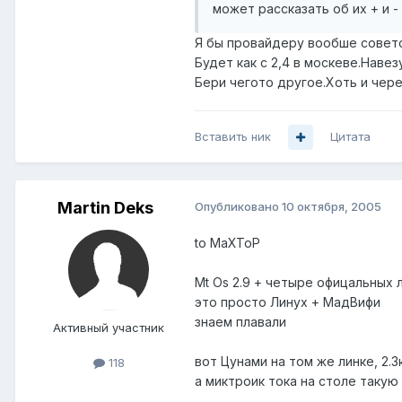
может рассказать об их + и 
Я бы провайдеру вообше совето
Будет как с 2,4 в москеве.Наве
Бери чегото другое.Хоть и чер
Вставить ник
Цитата
Martin Deks
Опубликовано
10 октября, 2005
to MaXToP
Mt Os 2.9 + четыре офицальных л
это просто Линух + МадВифи
знаем плавали
Активный участник
вот Цунами на том же линке, 2.3
118
а миктроик тока на столе такую