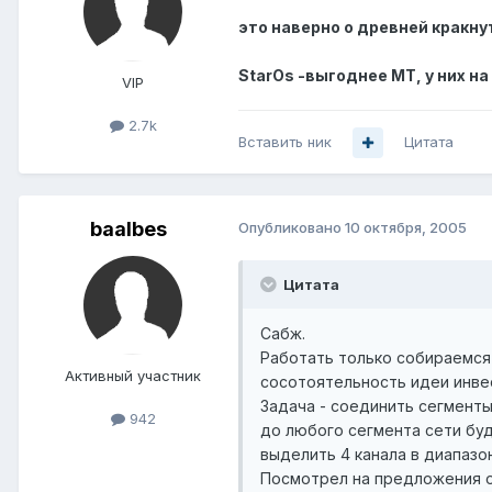
это наверно о древней кракнут
StarOs -выгоднее MT, у них н
VIP
2.7k
Вставить ник
Цитата
baalbes
Опубликовано
10 октября, 2005
Цитата
Сабж.
Работать только собираемся 
Активный участник
сосотоятельность идеи инвес
Задача - соединить сегменты
942
до любого сегмента сети буд
выделить 4 канала в диапазон
Посмотрел на предложения от