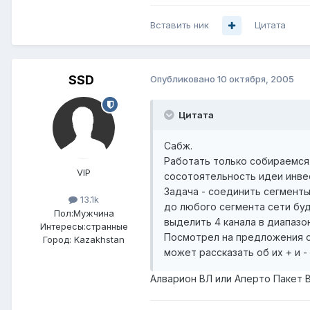
Вставить ник
Цитата
SSD
Опубликовано
10 октября, 2005
Цитата
Сабж.
Работать только собираемся 
VIP
сосотоятельность идеи инвес
Задача - соединить сегменты
13.1k
до любого сегмента сети буд
Пол:
Мужчина
выделить 4 канала в диапазон
Интересы:
странные
Посмотрел на предложения от
Город:
Kazakhstan
может рассказать об их + и 
Алварион ВЛ или Аперто Пакет Вей