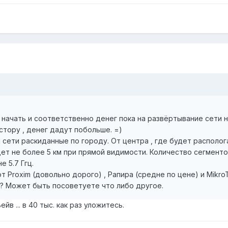
начать и соответственно денег пока на развёртывание сети 
тору , денег дадут побольше. =)
 сети раскиданные по городу. От центра , где будет располог
ет не более 5 км при прямой видимости. Количество сегменто
е 5.7 Ггц.
 Proxim (довольно дорого) , Рапира (средне по цене) и Mikro
- ? Может быть посоветуете что либо другое.
в ... в 40 тыс. как раз уложитесь.