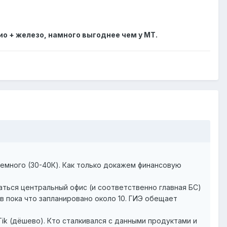
ио + железо, намного выгоднее чем у MT.
немного (30-40К). Как только докажем финансовую
аться центральный офис (и соответственно главная БС)
в пока что запланировано около 10. ГИЭ обещает
Tik (дёшево). Кто сталкивался с данными продуктами и