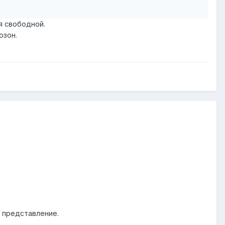
я свободной.
озон.
е представление.