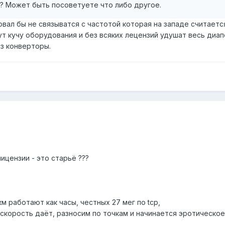
- ? Может быть посоветуете что либо другое.
вал бы не связыватся с частотой которая на западе считаетс
зут кучу оборудования и без всяких лецензий удушат весь диап
ез конверторы.
ицензии - это старьё ???
км работают как часы, честных 27 мег по tcp,
 скорость даёт, разносим по точкам и начинается эротическо