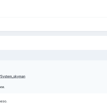
Eq/System_skyman
км.
езо.