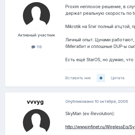
Proxim неплохое решение, в слу
держат реальную скорость по t
Mikrotik на 5гиг полный атцтой,
Активный участник
Личный опыт. Цунами работают, 
6Мегабит и сплошные DUP-ы сы
118
Есть ещё StarOS, но думаю, чт
Вставить ник
Цитата
vvvyg
Опубликовано
10 октября, 2005
SkyMan (ex-Revolution):
http://www.infinet.ru/WirelessEq/