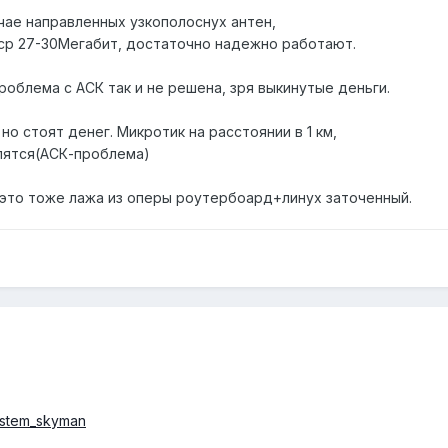
чае направленных узкополоснух антен,
cp 27-30Мегабит, достаточно надежно работают.
 проблема с АСК так и не решена, зря выкинутые деньги.
но стоят денег. Микротик на расстоянии в 1 км,
пятся(АСК-проблема)
о это тоже лажа из оперы роутербоард+линух заточенный.
System_skyman