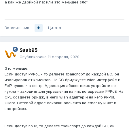
а как же двойной nat или это меньшее зло?
Вставить ник
Цитата
Saab95
Опубликовано
11 февраля, 2020
Это меньше.
Если доступ PPPoE - то делаете транспорт до каждой БС, он
изолирован от клиентов. На БС бриджуете wlan интерфейс и
EoIP туннель в центр. Адресация абонентских устройств не
нужна - заходить для управления на них по адресам PPPoE. На
CPE создаете бридж, в него wlan адаптер и на него PPPoE
Client. Сетевой адрес локалки абонента на ether ну и нат в
настройках.
Если доступ по IP, то делаете транспорт до каждой БС, он