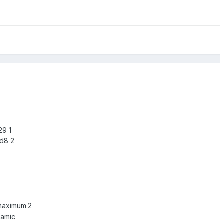
29 1
d8 2
 maximum 2
namic