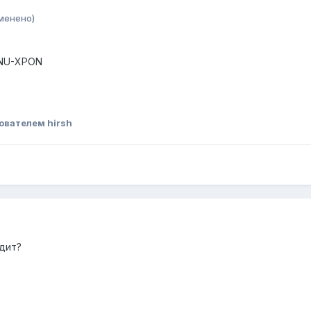
менено)
ONU-XPON
ователем hirsh
дит?