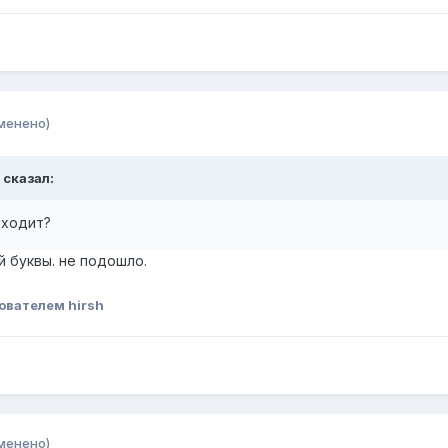
менено)
сказал:
дходит?
й буквы. не подошло.
ователем hirsh
менено)