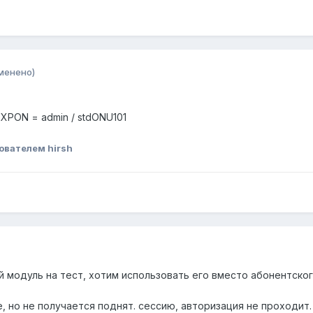
менено)
XPON = admin / stdONU101
ователем hirsh
 модуль на тест, хотим использовать его вместо абонентско
, но не получается поднят. сессию, авторизация не проходит.