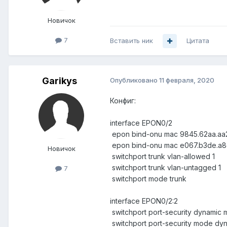
Новичок
7
Вставить ник
Цитата
Garikys
Опубликовано
11 февраля, 2020
Конфиг:
interface EPON0/2
epon bind-onu mac 9845.62aa.aa
epon bind-onu mac e067.b3de.a8
Новичок
switchport trunk vlan-allowed 1
switchport trunk vlan-untagged 1
7
switchport mode trunk
interface EPON0/2:2
switchport port-security dynamic
switchport port-security mode dy