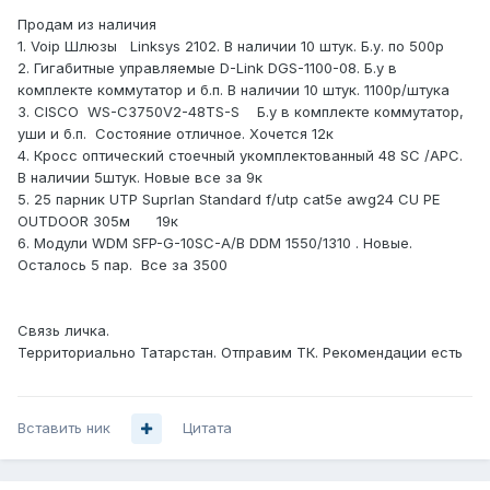
Продам из наличия
1. Voip Шлюзы Linksys 2102. В наличии 10 штук. Б.у. по 500р
2. Гигабитные управляемые D-Link DGS-1100-08. Б.у в
комплекте коммутатор и б.п. В наличии 10 штук. 1100р/штука
3. CISCO WS-C3750V 2-48TS-S Б.у в комплекте коммутатор,
уши и б.п. Состояние отличное. Хочется 12к
4. Кросс оптический стоечный укомплектованный 48 SC /APC.
В наличии 5штук. Новые все за 9к
5. 25 парник UTP Suprlan Standard f/utp cat5e awg24 CU PE
OUTDOOR 305м 19к
6. Модули WDM SFP-G-10SC-A/B DDM 1550/1310 . Новые.
Осталось 5 пар. Все за 3500
Связь личка.
Территориально Татарстан. Отправим ТК. Рекоменд ации ес ть
Вставить ник
Цитата