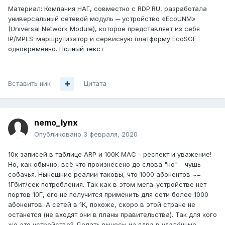
Материал: Компания НАГ, совместно с RDP.RU, разработала
универсальный сетевой модуль ─ устройство «EcoUNM»
(Universal Network Module), которое представляет из себя
IP/MPLS-маршрутизатор и сервисную платформу EcoSGE
одновременно.
Полный текст
Вставить ник
Цитата
nemo_lynx
Опубликовано
3 февраля, 2020
10к записей в таблице ARP и 100К МАС - респект и уважение!
Но, как обычно, всё что произнесено до слова "но" - чушь
собачья. Нынешние реалии таковы, что 1000 абонентов ~=
1Гбит/сек потребления. Так как в этом мега-устройстве нет
портов 10Г, его не получится применить для сети более 1000
абонентов. А сетей в 1К, похоже, скоро в этой стране не
останется (не входят они в планы правительства). Так для кого
же это устройство? Делать выносы из ядра в удалённые