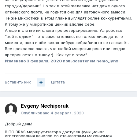
городки/деревни? Но так в этой железяке нет даже одного
оптического порта, не годится оно для автономного выноса.
Те же микротики в этом плане выглядят более конкурентными.
К тому же у микротиков ценник вполне себе.
А ещё в статье ни слова про резервирование. Устройство
"всё в одном" - это замечательно, но только лишь до того
момента, пока в нём какая-нибудь зебра/квагга не глюканёт.
Все прекрасно знают, что любой микротик рано или поздно
превращается в тыкву :) . Как тут с этим?
Изменено
3 февраля, 2020
пользователем nemo_lynx
Вставить ник
Цитата
Evgeny Nechiporuk
Опубликовано
4 февраля, 2020
Добрый день!
В ПО BRAS маршрутизатора доступен функционал
агрегирования каналов со стандартным механизмом