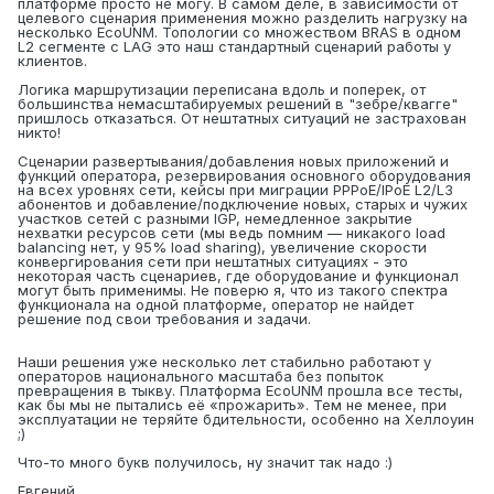
платформе просто не могу. В самом деле, в зависимости от
целевого сценария применения можно разделить нагрузку на
несколько EcoUNM. Топологии со множеством BRAS в одном
L2 сегменте с LAG это наш стандартный сценарий работы у
клиентов.
Логика маршрутизации переписана вдоль и поперек, от
большинства немасштабируемых решений в "зебре/квагге"
пришлось отказаться. От нештатных ситуаций не застрахован
никто!
Сценарии развертывания/добавления новых приложений и
функций оператора, резервирования основного оборудования
на всех уровнях сети, кейсы при миграции PPPoE/IPoE L2/L3
абонентов и добавление/подключение новых, старых и чужих
участков сетей c разными IGP, немедленное закрытие
нехватки ресурсов сети (мы ведь помним — никакого load
balancing нет, у 95% load sharing), увеличение скорости
конвергирования сети при нештатных ситуациях - это
некоторая часть сценариев, где оборудование и функционал
могут быть применимы. Не поверю я, что из такого спектра
функционала на одной платформе, оператор не найдет
решение под свои требования и задачи.
Наши решения уже несколько лет стабильно работают у
операторов национального масштаба без попыток
превращения в тыкву. Платформа EcoUNM прошла все тесты,
как бы мы не пытались её «прожарить». Тем не менее, при
эксплуатации не теряйте бдительности, особенно на Хеллоуин
;)
Что-то много букв получилось, ну значит так надо
:)
Евгений