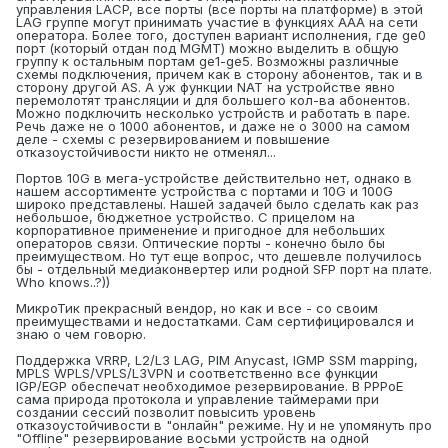
управления LACP, все порты (все порты на платформе) в этой
LAG группе могут принимать участие в функциях AAA на сети
оператора. Более того, доступен вариант исполнения, где ge0
порт (который отдан под MGMT) можно выделить в общую
группу к остальным портам ge1-ge5. Возможны различные
схемы подключения, причем как в сторону абонентов, так и в
сторону другой AS. А уж функции NAT на устройстве явно
перемолотят трансляции и для большего кол-ва абонентов.
Можно подключить несколько устройств и работать в паре.
Речь даже не о 1000 абонентов, и даже не о 3000 на самом
деле - схемы с резервированием и повышение
отказоустойчивости никто не отменял...
Портов 10G в мега-устройстве действительно нет, однако в
нашем ассортименте устройства с портами и 10G и 100G
широко представлены. Нашей задачей было сделать как раз
небольшое, бюджетное устройство. С прицелом на
корпоративное применение и пригодное для небольших
операторов связи. Оптические порты - конечно было бы
преимуществом. Но тут еще вопрос, что дешевле получилось
бы - отдельный медиаконвертер или родной SFP порт на плате.
Who knows..?))
МикроТик прекрасный вендор, но как и все - со своим
преимуществами и недостатками. Сам сертифицировался и
знаю о чем говорю.
Поддержка VRRP, L2/L3 LAG, PIM Anycast, IGMP SSM mapping,
MPLS WPLS/VPLS/L3VPN и соответственно все функции
IGP/EGP обеспечат необходимое резервирование. В PPPoE
сама природа протокола и управление таймерами при
создании сессий позволит повысить уровень
отказоустойчивости в "онлайн" режиме. Ну и не упомянуть про
"Offline" резервирование восьми устройств на одной