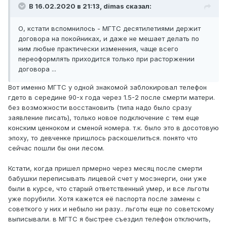
В 16.02.2020 в 21:13,
dimas
сказал:
О, кстати вспомнилось - МГТС десятилетиями держит
договора на покойниках, и даже не мешает делать по
ним любые практически изменения, чаще всего
переоформлять приходится только при расторжении
договора ...
Вот именно МГТС у одной знакомой заблокировал телефон
гдето в середине 90-х года через 1.5-2 после смерти матери.
без возможности восстановить (типа надо было сразу
заявление писать), только новое подключение с тем еще
конским ценноком и сменой номера. т.к. было это в досотовую
эпоху, то девченке пришлось раскошелиться. понято что
сейчас пошли бы они лесом.
Кстати, когда пришел прмерно через месяц после смерти
бабушки переписывать лицевой счет у мосэнерги, они уже
были в курсе, что старый ответственный умер, и все льготы
уже порубили. Хотя кажется её паспорта после замены с
советкого у них и небыло ни разу.. льготы еще по советскому
выписывали. в МГТС я быстрее съездил телефон отключить,