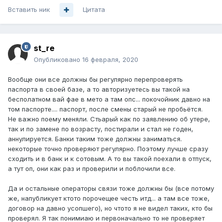
Вставить ник
Цитата
st_re
Опубликовано
16 февраля, 2020
Вообще они все должны бы регулярно перепроверять
паспорта в своей базе, а то авторизуетесь вы такой на
бесполатном вай фае в мето а там опс... покочойник давно на
том паспорте.... паспорт, после смены старый не пробьётся.
Не важно поему меняли. Стьарый как по заявлению об утере,
так и по замене по возрасту, постирали и стал не годен,
аннулируется. Банки таким тоже должны заниматься.
некоторые точно проверяют регулярно. Поэтому лучше сразу
сходить и в банк и к сотовым. А то вы такой поехали в отпуск,
а тут оп, они как раз и проверили и поблочили все.
Да и остальные операторы связи тоже должны бы (все потому
же, напубликует ктото порочещее честь итд... а там все тоже,
договор на давно усопшего), но чтото я не видел таких, кто бы
проверял. Я так понимиаю и первоначально то не проверяет