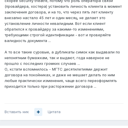
скорее security theatre, потому что роль оператора связи
(провайдера, хостера) установить личность клиента в момент
заключения договора, и на то, что через пять лет клиенту
внезапно настало 45 лет и один месяц, не делает это
установление личности невалидным. Вот если клиент
обратился к провайдеру за какими-то изменениями,
требующими строгой идентификации - вот и проверяйте
валидность документа ...
А то все такие суровые, а дубликаты симок как выдавали по
непонятным бумажкам, так и выдают, года наверное не
прошло с последних громких случаев ...
О, кстати вспомнилось - МГТС десятилетиями держит
договора на покойниках, и даже не мешает делать по ним
любые практически изменения, чаще всего переоформлять
приходится только при расторжении договора ...
Вставить ник
Цитата