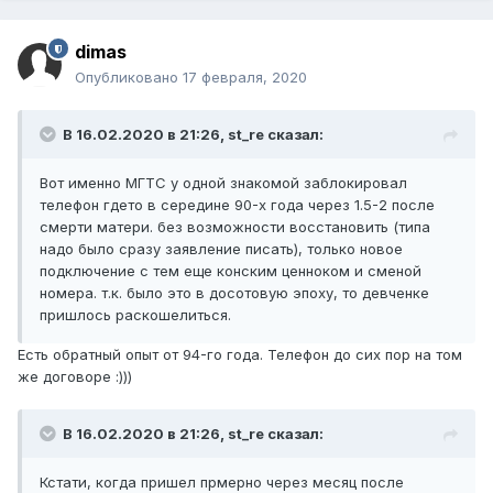
dimas
Опубликовано
17 февраля, 2020
В 16.02.2020 в 21:26,
st_re
сказал:
Вот именно МГТС у одной знакомой заблокировал
телефон гдето в середине 90-х года через 1.5-2 после
смерти матери. без возможности восстановить (типа
надо было сразу заявление писать), только новое
подключение с тем еще конским ценноком и сменой
номера. т.к. было это в досотовую эпоху, то девченке
пришлось раскошелиться.
Есть обратный опыт от 94-го года. Телефон до сих пор на том
же договоре :)))
В 16.02.2020 в 21:26,
st_re
сказал:
Кстати, когда пришел прмерно через месяц после