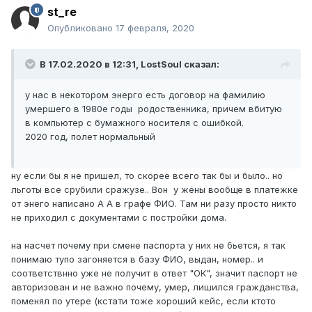
st_re
Опубликовано
17 февраля, 2020
В 17.02.2020 в 12:31,
LostSoul
сказал:
у нас в некотором энерго есть договор на фамилию
умершего в 1980е годы родоственника, причем вбитую
в компьютер с бумажного носителя с ошибкой.
2020 год, полет нормальный
ну если бы я не пришел, то скорее всего так бы и было.. но
льготы все срубили сражузе.. Вон у жены вообще в платежке
от энего написано А А в графе ФИО. Там ни разу просто никто
не приходил с документами с постройки дома.
на насчет почему при смене паспорта у них не бьется, я так
понимаю тупо загоняется в базу ФИО, выдан, номер.. и
соответствнно уже не получит в ответ "ОК", значит паспорт не
авторизован и не важно почему, умер, лишился гражданства,
поменял по утере (кстати тоже хороший кейс, если ктото