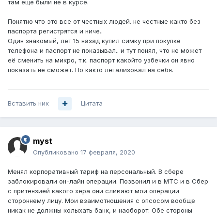
там еще были не в курсе.
Понятно что это все от честных людей. не честные както без
паспорта регистрятся и ниче..
Один знакомый, лет 15 назад купил симку при покупке
телефона и паспорт не показывал.. и тут понял, что не может
её сменить на микро, т.к. паспорт какойто узбечки он явно
показать не сможет. Но както легализовал на себя.
Вставить ник
Цитата
myst
Опубликовано
17 февраля, 2020
Менял корпоративный тариф на персональный. В сбере
заблокировали он-лайн операции. Позвонил и в МТС и в Сбер
с притензией какого хера они сливают мои операции
стороннему лицу. Мои взаимотношения с опсосом вообще
никак не должны колыхать банк, и наоборот. Обе стороны