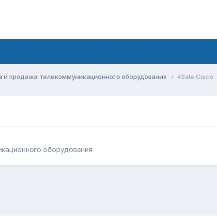
а и продажа телекоммуникационного оборудования
4Sale Cisсo
икационного оборудования