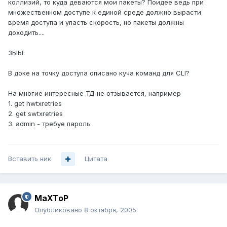
коллизий, то куда деваются мои пакеты? Поидее ведь при
множественном доступе к единой среде должно вырасти
время доступа и упасть скорость, но пакеты должны
доходить....
ЗЫЫ:
В доке на точку доступа описано куча команд для CLI?
На многие интересные ТД не отзывается, например
1. get hwtxretries
2. get swtxretries
3. admin - требуе пароль
Вставить ник
Цитата
MaXToP
Опубликовано
8 октября, 2005