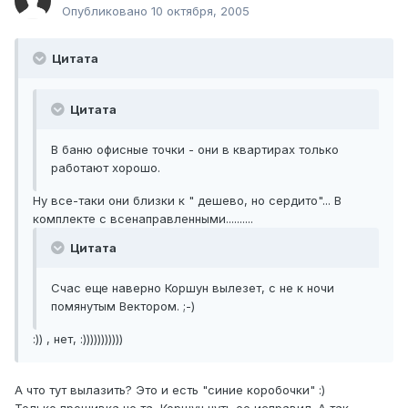
Опубликовано
10 октября, 2005
Цитата
Цитата
В баню офисные точки - они в квартирах только
работают хорошо.
Ну все-таки они близки к " дешево, но сердито"... В
комплекте с всенаправленными..........
Цитата
Счас еще наверно Коршун вылезет, с не к ночи
помянутым Вектором. ;-)
:)) , нет, :)))))))))))
А что тут вылазить? Это и есть "синие коробочки" :)