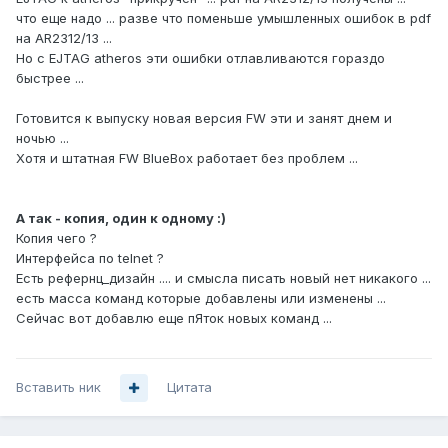
что еще надо ... разве что поменьше умышленных ошибок в pdf
на AR2312/13 ...
Но с EJTAG atheros эти ошибки отлавливаются гораздо
быстрее ...
Готовится к выпуску новая версия FW эти и занят днем и
ночью ...
Хотя и штатная FW BlueBox работает без проблем ...
А так - копия, один к одному :)
Копия чего ?
Интерфейса по telnet ?
Есть рефернц_дизайн .... и смысла писать новый нет никакого ...
есть масса команд которые добавлены или изменены ...
Сейчас вот добавлю еще пЯток новых команд ...
Вставить ник
Цитата