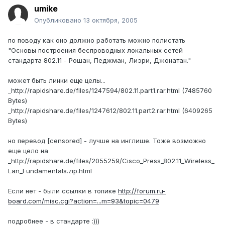
umike
Опубликовано
13 октября, 2005
по поводу как оно должно работать можно полистать
"Основы построения беспроводных локальных сетей
стандарта 802.11 - Рошан, Педжман, Лиэри, Джонатан."
может быть линки еще целы...
_http://rapidshare.de/files/1247594/802.11.part1.rar.html (7485760
Bytes)
_http://rapidshare.de/files/1247612/802.11.part2.rar.html (6409265
Bytes)
но перевод [censored] - лучше на инглише. Тоже возможно
еще цело на
_http://rapidshare.de/files/2055259/Cisco_Press_802.11_Wireless_
Lan_Fundamentals.zip.html
Если нет - были ссылки в топике
http://forum.ru-
board.com/misc.cgi?action=...m=93&topic=0479
подробнее - в стандарте :)))