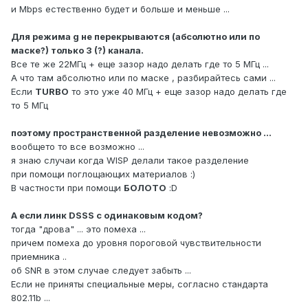
и Mbps естественно будет и больше и меньше ...
Для режима g не перекрываются (абсолютно или по
маске?) только 3 (?) канала.
Все те же 22МГц + еще зазор надо делать где то 5 МГц ...
А что там абсолютно или по маске , разбирайтесь сами ...
Если
TURBO
то это уже 40 МГц + еще зазор надо делать где
то 5 МГц
поэтому пространственной разделение невозможно ...
вообщето то все возможно ...
я знаю случаи когда WISP делали такое разделение
при помощи поглощающих материалов :)
В частности при помощи
БОЛОТО
:D
А если линк DSSS с одинаковым кодом?
тогда "дрова" ... это помеха ...
причем помеха до уровня пороговой чувствительности
приемника ..
об SNR в этом случае следует забыть ...
Если не приняты специальные меры, согласно стандарта
802.11b ...