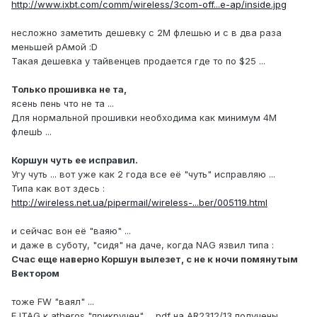
http://www.ixbt.com/comm/wireless/3com-off...e-ap/inside.jpg
несложно заметить дешевку с 2M флешью и с в два раза
меньшей рАмой :D
Такая дешевка у тайвенцев продается где то по $25 ...
Только прошивка не та,
ясень пень что не та ...
Для нормальной прошивки необходима как минимум 4M
флешЬ ...
Коршун чуть ее исправил.
Угу чуть ... вот уже как 2 года все её "чуть" исправляю ...
Типа как вот здесь :
http://wireless.net.ua/pipermail/wireless-...ber/005119.html
и сейчас вон её "ваяю" ...
и даже в суботу, "сидя" на даче, когда NAG язвил типа :
Счас еще наверно Коршун вылезет, с не к ночи помянутым
Вектором
тоже FW "ваял" ...
EJTAG к atheros "прикручен" ... pdf на AR2312/13 получены ...