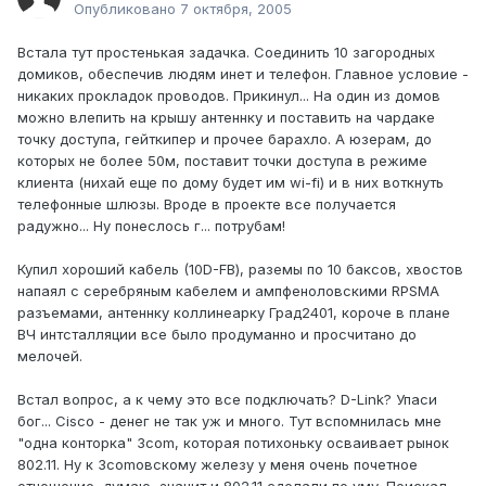
Опубликовано
7 октября, 2005
Встала тут простенькая задачка. Соединить 10 загородных
домиков, обеспечив людям инет и телефон. Главное условие -
никаких прокладок проводов. Прикинул... На один из домов
можно влепить на крышу антеннку и поставить на чардаке
точку доступа, гейткипер и прочее барахло. А юзерам, до
которых не более 50м, поставит точки доступа в режиме
клиента (нихай еще по дому будет им wi-fi) и в них воткнуть
телефонные шлюзы. Вроде в проекте все получается
радужно... Ну понеслось г... потрубам!
Купил хороший кабель (10D-FB), раземы по 10 баксов, хвостов
напаял с серебряным кабелем и ампфеноловскими RPSMA
разъемами, антеннку коллинеарку Град2401, короче в плане
ВЧ интсталляции все было продуманно и просчитано до
мелочей.
Встал вопрос, а к чему это все подключать? D-Link? Упаси
бог... Cisco - денег не так уж и много. Тут вспомнилась мне
"одна конторка" 3com, которая потихоньку осваивает рынок
802.11. Ну к 3comовскому железу у меня очень почетное