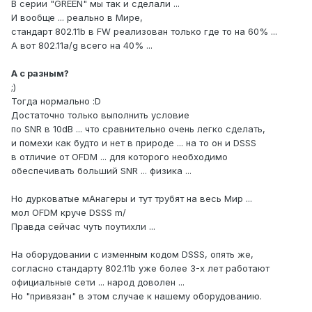
В серии "GREEN" мы так и сделали ...
И вообще ... реально в Мире,
стандарт 802.11b в FW реализован только где то на 60% ...
А вот 802.11a/g всего на 40% ...
А с разным?
;)
Тогда нормально :D
Достаточно только выполнить условие
по SNR в 10dB ... что сравнительно очень легко сделать,
и помехи как будто и нет в природе ... на то он и DSSS
в отличие от OFDM ... для которого необходимо
обеспечивать больший SNR ... физика ...
Но дурковатые мАнагеры и тут трубят на весь Мир ...
мол OFDM круче DSSS m/
Правда сейчас чуть поутихли ...
На оборудовании с изменным кодом DSSS, опять же,
согласно стандарту 802.11b уже более 3-х лет работают
официальные сети ... народ доволен ...
Но "привязан" в этом случае к нашему оборудованию.