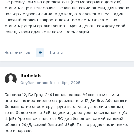
Не рескнул бы я на офисном WiFi (без маркерного доступа)
ставить еще и телефонию. Непонятно какие антены, для начала
проверьте уровни сигнала до каждого абонента в WiFi один
глючный абонент запросто ложит всю сеть. Обязательно
ставить рутер и организовывать Qos и делать каждому свой
канал, чтобы один не положил весь общий.
Вставить ник
Цитата
Radiolab
Опубликовано
8 октября, 2005
Базовая 12дБи Град-2401 коллинеарка. Абонентские - или
штатная четвертьволновая резинка или 17дБи Яги. Абоненты в
большинстве своем друг- руга не слышат, а если и слышат,
то не более чем на 8дБ. (здесь и далее уровни сигналов в [С/
Ш]дБ). Уровни сигналов от БС до абонентов: самый далекий
абонент 20дБ, самый близкий 38дБ. Т.е. по радио части, имхо,
все в порядке.