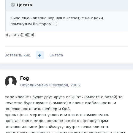
Цитата
Счас еще наверно Коршун вылезет, с не к ночи
помянутым Вектором. ;-)
:)) , нет, :)))))))))))
Вставить ник
Цитата
Fog
Опубликовано
8 октября, 2005
если клиенты будут друг друга слышать (вместе с базой) то
качество будет лучше (намного) в плане стабильности. и
полезно поставить шейпер и QoS.
здесь эфект мертвых узлов или как его тамнепомню.
проявляется в виде провалов связи с полсдеующим
востановлением (по таймауту внутрях точек клиента
происходит переконект. в логах пишет что дисконект а потом