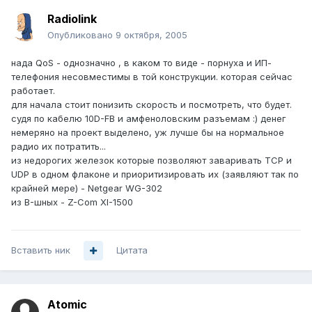
Radiolink
Опубликовано
9 октября, 2005
нада QoS - однозначно , в каком то виде - порнуха и ИП-
телефония несовместимы в той конструкции. которая сейчас
работает.
для начала стоит понизить скорость и посмотреть, что будет.
судя по кабелю 10D-FB и амфеноловским разъемам :) денег
немеряно на проект выделено, уж лучше бы на нормальное
радио их потратить...
из недорогих железок которые позволяют заваривать TCP и
UDP в одном флаконе и приоритизировать их (заявляют так по
крайней мере) - Netgear WG-302
из B-шных - Z-Com XI-1500
Вставить ник
Цитата
Atomic