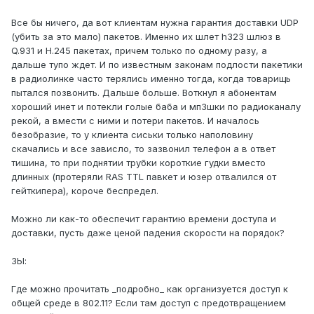
Все бы ничего, да вот клиентам нужна гарантия доставки UDP
(убить за это мало) пакетов. Именно их шлет h323 шлюз в
Q.931 и H.245 пакетах, причем только по одному разу, а
дальше тупо ждет. И по известным законам подлости пакетики
в радиолинке часто терялись именно тогда, когда товарищь
пытался позвонить. Дальше больше. Воткнул я абонентам
хороший инет и потекли голые баба и мп3шки по радиоканалу
рекой, а вмести с ними и потери пакетов. И началось
безобразие, то у клиента сиськи только наполовину
скачались и все зависло, то зазвонил телефон а в ответ
тишина, то при поднятии трубки короткие гудки вместо
длинных (протеряли RAS TTL павкет и юзер отвалился от
гейткипера), короче беспредел.
Можно ли как-то обеспечит гарантию времени доступа и
доставки, пусть даже ценой падения скорости на порядок?
ЗЫ:
Где можно прочитать _подробно_ как организуется доступ к
общей среде в 802.11? Если там доступ с предотвращением