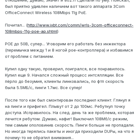
отношение, думаю, значит и 802.11 сделали по уму. Поискал,
был приятно удивлен наличием вот такого аппарата 3Com
OfficeConnect Wireless 108Mbps 11g PoE.
Почитал... (
http://www.ixbt.com/comm/wrls-3com-officeconnect-
108mbps-11g-poe-ap.shtml
)
POE до 50В, супер... Уговорим его работать без инжектора
(перемычка между 1 и 8 ногой poe-контроллера) и избавимся
от проблем с питанием.
Купил одну такую, проверил, поигрался, все понравилось.
Купил еще 9. Начался сложный процесс интсялляции. Все
пёрло до безумия, клиенты линковались, по фтп скорость
была 5.5МБ/с, пинги 1.7мс. Все супер!
После того как был смонтирован последнил клиент. Глянул я
на пинги и прифигел. Плывут от 2 до 100мс. Ребутнул точку
доступа. Исправилось. На след. день та же проблема, которая
лечится ребутом. Думаю, нафиг! Выключил 108Мб/с режим,
тем самым ополовинив скорость. Пинги больше не пропадали.
Но иногда терялись пакеты и иногда приходили DUPы, на что я
почему-то не обратил внимания...