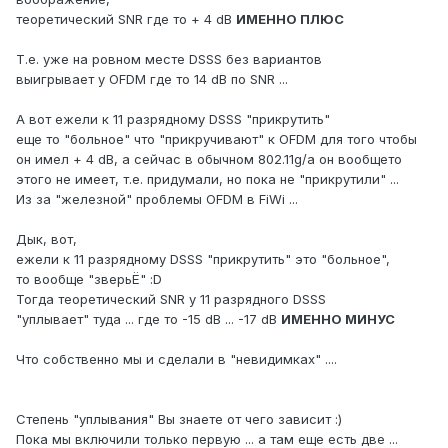
теоретический SNR где то + 4 dB
ИМЕННО ПЛЮС
Т.е. уже на ровном месте DSSS без вариантов
выигрывает у OFDM где то 14 dB по SNR ...
А вот ежели к 11 разрядному DSSS "прикрутить"
еще то "больное" что "прикручивают" к OFDM для того чтобы
он имел + 4 dB, а сейчас в обычном 802.11g/a он вообщето
этого не имеет, т.е. придумали, но пока не "прикрутили" ...
Из за "железной" проблемы OFDM в FiWi ...
Дык, вот,
ежели к 11 разрядному DSSS "прикрутить" это "больное",
то вообще "зверьЁ" :D
Тогда теоретический SNR у 11 разрядного DSSS
"уплывает" туда ... где то -15 dB ... -17 dB
ИМЕННО МИНУС
Что собственно мы и сделали в "невидимках" ....
Степень "уплывания" Вы знаете от чего зависит :)
Пока мы включили только первую ... а там еще есть две ...