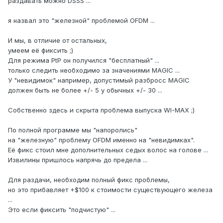
раздавать можно DSSS ...
я назвал это "железной" проблемой OFDM ...
И мы, в отличие от остальных,
умеем её фиксить ;)
Для режима PtP он получился "бесплатный" ...
только следить необходимо за значениями MAGIC ...
У "невидимок" например, допустимый разбросс MAGIC
должен быть не более +/- 5 у обычных +/- 30 ...
Собственно здесь и скрыта проблема выпуска WI-MAX ;)
По полной программе мы "напоролись"
на "железную" проблему OFDM именно на "невидимках".
Её фикс стоил мне дополнительных седых волос на голове ...
Извилины пришлось напрячь до предела ...
Для раздачи, необходим полный фикс проблемы,
но это прибавляет +$100 к стоимости существующего железа
...
Это если фиксить "подчистую" ...