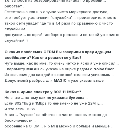
т.е. запросы на резервирование канала по времени ...
работает ...
Естественно как и в случае чисто маркерного доступа,
это требует увеличения "служебки" ... производительность
такой сети упадет где то в 1.4 раза по сравнению с чисто
случайным
доступом ... который вообщето реально и не такой уже чисто
случайный ;)
О каких проблемах OFDM Вы говорили в предидущем
сооббщении? Как они решаются у Вас?
Чуть выше, как по мне, то очень четко и ясно я уже описал ...
...параметр
MAGIC
он указан на бирке рядом с
Noise floor
Их значения для каждой конкретной железки уникальны ...
Допустимый разброс для
MAGIC
я уже указал выше.
Какая ширина спектра у 802.11 1МБит?
Не знаю ... потому как
не указана буковка
...
Если 802.11b/g и 1Mbps то неизменно не уже 22МГц ...
и это если DSSS ...
А так ... "мутить" на atheros по части полосы можно до
бесконечности ...
особенно на OFDM ... и 5 МГц можно и больше и меньше ...