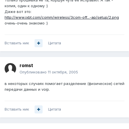
Только прошивка не та, Коршун чуть ее исправил. А так -
копия, один к одному :)
Даже вот это:
http://www.ixbt.com/comm/wireless/3com-off...-ap/setup/2.png
очень-очень знакомо :)
Вставить ник
Цитата
romst
Опубликовано
11 октября, 2005
в некоторых случаях помогает разделение (физическое) сетей
передачи данных и voip.
Вставить ник
Цитата