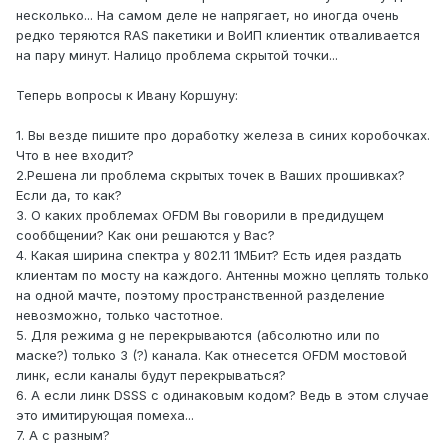
несколько... На самом деле не напрягает, но иногда очень
редко теряются RAS пакетики и ВоИП клиентик отваливается
на пару минут. Налицо проблема скрытой точки...
Теперь вопросы к Ивану Коршуну:
1. Вы везде пишите про доработку железа в синих коробочках.
Что в нее входит?
2.Решена ли проблема скрытых точек в Ваших прошивках?
Если да, то как?
3. О каких проблемах OFDM Вы говорили в предидущем
сооббщении? Как они решаются у Вас?
4. Какая ширина спектра у 802.11 1МБит? Есть идея раздать
клиентам по мосту на каждого. Антенны можно цеплять только
на одной мачте, поэтому пространственной разделение
невозможно, только частотное.
5. Для режима g не перекрываются (абсолютно или по
маске?) только 3 (?) канала. Как отнесется OFDM мостовой
линк, если каналы будут перекрываться?
6. А если линк DSSS с одинаковым кодом? Ведь в этом случае
это имитирующая помеха...
7. А с разным?