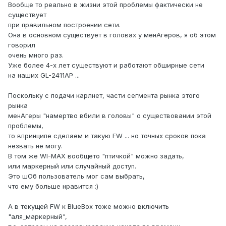
Вообще то реально в жизни этой проблемы фактически не
существует
при правильном построении сети.
Она в основном существует в головах у менАгеров, я об этом
говорил
очень много раз.
Уже более 4-х лет существуют и работают обширные сети
на наших GL-2411AP ...
Поскольку с подачи карлнет, части сегмента рынка этого
рынка
менАгеры "намертво вбили в головы" о существовании этой
проблемы,
то впринципе сделаем и такую FW ... но точных сроков пока
незвать не могу.
В том же WI-MAX вообщето "птичкой" можно задать,
или маркерный или случайный доступ.
Это шОб пользователь мог сам выбрать,
что ему больше нравится :)
А в текущей FW к BlueBox тоже можно включить
"аля_маркерный",