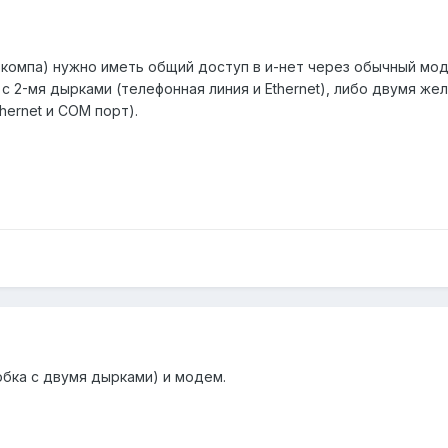
3 компа) нужно иметь общий доступ в и-нет через обычный мо
с 2-мя дырками (телефонная линия и Ethernet), либо двумя же
hernet и COM порт).
бка с двумя дырками) и модем.