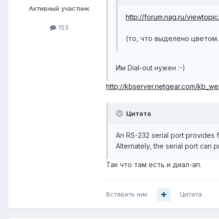
Активный участник
http://forum.nag.ru/viewtopi
153
(то, что выделено цветом..
Им Dial-out нужен :-)
http://kbserver.netgear.com/kb_web
Цитата
An RS-232 serial port provides
Alternately, the serial port can 
Так что там есть и диал-ап.
Вставить ник
Цитата