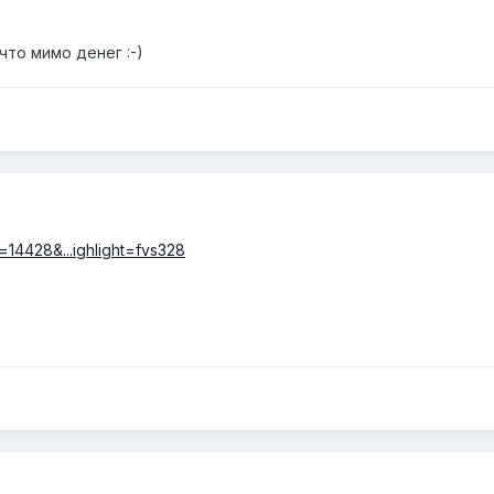
что мимо денег :-)
t=14428&...ighlight=fvs328