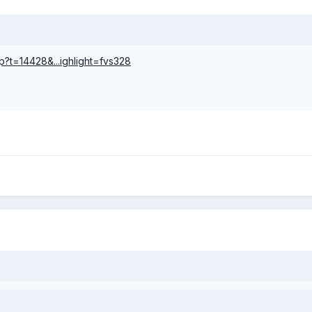
hp?t=14428&...ighlight=fvs328