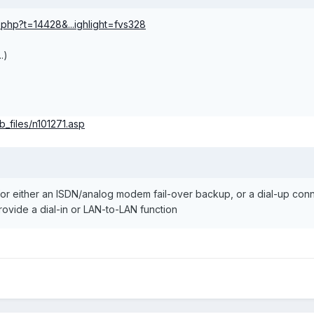
c.php?t=14428&...ighlight=fvs328
.)
_files/n101271.asp
 for either an ISDN/analog modem fail-over backup, or a dial-up co
provide a dial-in or LAN-to-LAN function