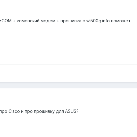
>COM + комовский модем + прошивка с wl500g.info поможет.
про Cisco и про прошивку для ASUS?