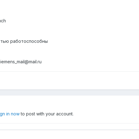
nch
остью работоспособны
siemens_mail@mail.ru
ign in now
to post with your account.