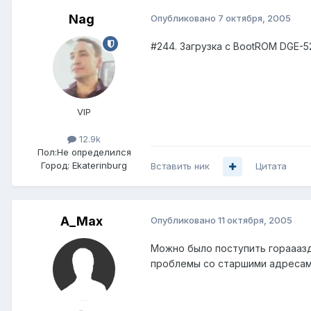
Nag
Опубликовано
7 октября, 2005
#244. Загрузка с BootROM DGE-
VIP
12.9k
Пол:
Не определился
Город:
Ekaterinburg
Вставить ник
Цитата
A_Max
Опубликовано
11 октября, 2005
Можно было поступить гораааздо
проблемы со старшими адресам