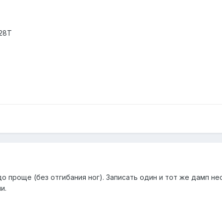
528T
 проще (без отгибания ног). Записать один и тот же дамп неско
и.