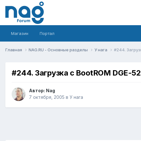
Магазин
Портал
Главная
NAG.RU - Основные разделы
У нага
#244. Загру
#244. Загрузка с BootROM DGE-5
Автор:
Nag
7 октября, 2005
в
У нага