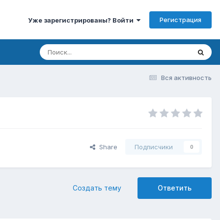
Регистрация
Уже зарегистрированы? Войти
Вся активность
Share
Подписчики
0
Создать тему
Ответить