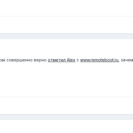
 как совершенно верно
отметил Alex
с
www.remoteboot.ru
, заче