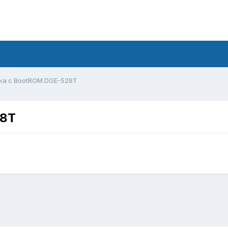
зка с BootROM DGE-528T
28T