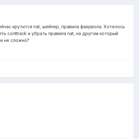
ейчас крутится nat, шейпер, правила фаервола. Хотелось
ь conttrack и убрать правила nat, на другом который
ли не сложно?