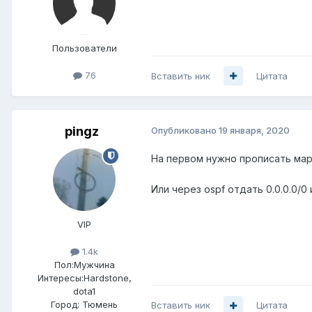
Пользователи
76
Вставить ник
Цитата
pingz
Опубликовано
19 января, 2020
На первом нужно прописать мар
Или через ospf отдать 0.0.0.0/
VIP
1.4k
Пол:
Мужчина
Интересы:
Hardstone,
dota1
Город:
Тюмень
Вставить ник
Цитата