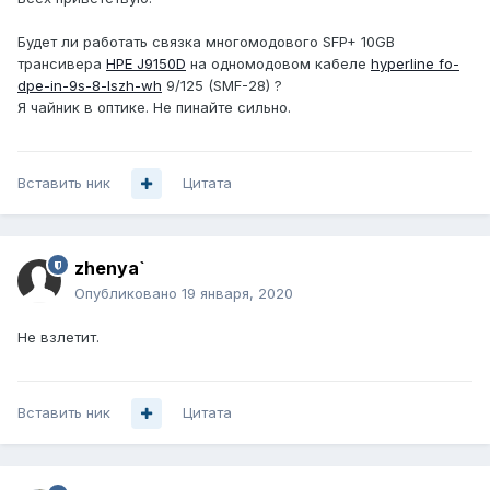
Будет ли работать связка многомодового SFP+ 10GB
трансивера
HPE J9150D
на одномодовом кабеле
hyperline fo-
dpe-in-9s-8-lszh-wh
9/125 (SMF-28) ?
Я чайник в оптике. Не пинайте сильно.
Вставить ник
Цитата
zhenya`
Опубликовано
19 января, 2020
Не взлетит.
Вставить ник
Цитата