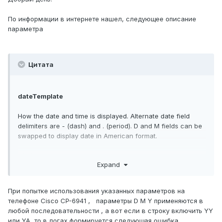
По информации в интернете нашел, следующее описание
параметра
Цитата
dateTemplate
How the date and time is displayed. Alternate date field
delimiters are - (dash) and . (period). D and M fields can be
swapped to display date in American format.
D/M/Y 2 Digit Year, 24 Hour Time
Expand
D/M/YA 2 Digit Year, 12 Hour Time
D/M/YY 4 Digit Year, 24 Hour Time
D/M/YYA 4 Digit Year, 12 Hour Time
При попытке использования указанных параметров на
телефоне Cisco CP-6941 , параметры D M Y применяются в
любой последовательности , а вот если в строку включить YY
или YA то в логах формируется следующая ошибка