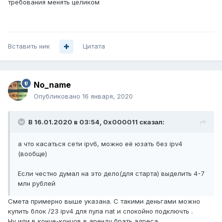
требования менять целиком
Вставить ник
Цитата
No_name
Опубликовано
16 января, 2020
В 16.01.2020 в 03:54,
0x000011
сказал:
а что касаться сети ipv6, можно её юзать без ipv4
(вообще)
Если честно думал на это дело(для старта) выделить 4-7
млн рублей
Смета примерно выше указана. С такими деньгами можно
купить блок /23 ipv4 для пула nat и спокойно подключть .
Ну или в конце-концов в аренду брать адреса.