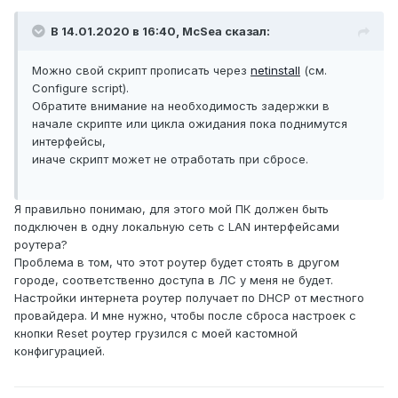
В 14.01.2020 в 16:40,
McSea
сказал:
Можно свой скрипт прописать через
netinstall
(см.
Configure script).
Обратите внимание на необходимость задержки в
начале скрипте или цикла ожидания пока поднимутся
интерфейсы,
иначе скрипт может не отработать при сбросе.
Я правильно понимаю, для этого мой ПК должен быть
подключен в одну локальную сеть с LAN интерфейсами
роутера?
Проблема в том, что этот роутер будет стоять в другом
городе, соответственно доступа в ЛС у меня не будет.
Настройки интернета роутер получает по DHCP от местного
провайдера. И мне нужно, чтобы после сброса настроек с
кнопки Reset роутер грузился с моей кастомной
конфигурацией.