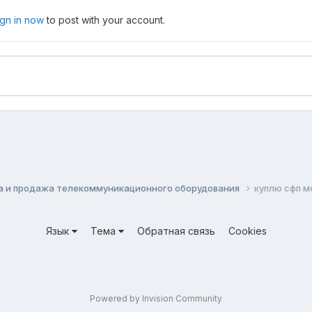
ign in now
to post with your account.
а и продажа телекоммуникационного оборудования
куплю сфп м
Язык
Тема
Обратная связь
Cookies
Powered by Invision Community