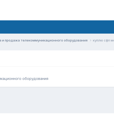
а и продажа телекоммуникационного оборудования
куплю сфп м
икационного оборудования