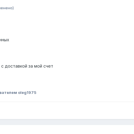
менено)
нных
 с доставкой за мой счет
вателем oleg1975