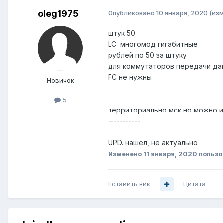
oleg1975
Опубликовано
10 января, 2020
(из
штук 50
LC многомод гигабитные
рублей по 50 за штуку
для коммутаторов передачи да
FC не нужны
Новичок
5
территориально мск но можно и
-----------
UPD. нашел, не актуально
Изменено
11 января, 2020
пользо
Вставить ник
Цитата