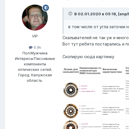
В 02.01.2020 в 05:18,
[anp/
в том числе от угла заточки 
VIP
Скалывателей не так уж и много
Вот тут ребята постарались и п
6.9k
Пол:
Мужчина
Скопирую сюда картинку
Интересы:
Пассивные
компоненты
оптических сетей.
Город:
Калужская
область.