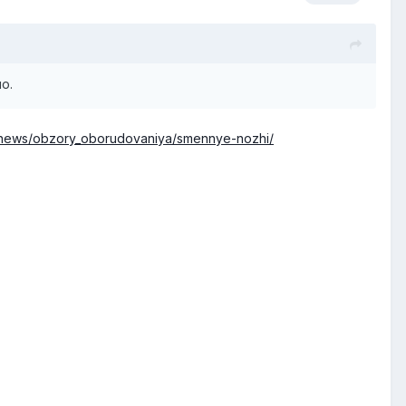
о.
.ru/news/obzory_oborudovaniya/smennye-nozhi/