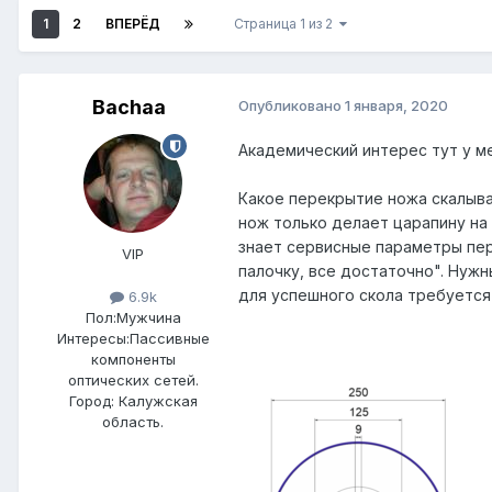
1
2
ВПЕРЁД
Страница 1 из 2
Bachaa
Опубликовано
1 января, 2020
Академический интерес тут у ме
Какое перекрытие ножа скалыва
нож только делает царапину на
знает сервисные параметры пере
VIP
палочку, все достаточно". Нуж
для успешного скола требуется
6.9k
Пол:
Мужчина
Интересы:
Пассивные
компоненты
оптических сетей.
Город:
Калужская
область.