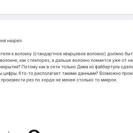
ня назрел.
теля к волокну (стандартное кварцевое волокно) должно быть
 волокне, как стеклорез, а дальше волокно ломается уже от 
крытия? Потому как в сети только Дима из файбертула сделал
ны цифры. Кто-то располагает такими данными? Возможно про
 произвести рез по хорде не менее столько то микрон.