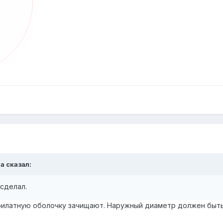
aa
сказал:
сд
е
ла
л
.
рилатную оболочку зачищают. Наружный диаметр должен быть 