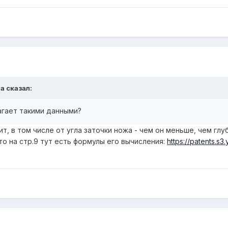
aa
сказал:
агает такими данными?
ит, в том числе от угла заточки ножа - чем он меньше, чем гл
то на стр.9 тут есть формулы его вычисления:
https://patents.