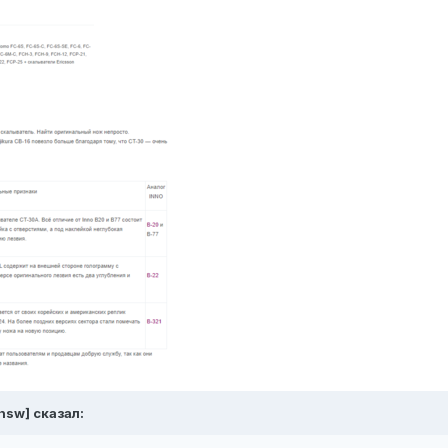
hsw]
сказал: