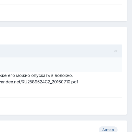
убже его можно опускать в волокно.
s3.yandex.net/RU2589524C2_20160710.pdf
Автор