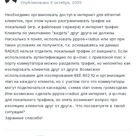
Опубликовано
6 октября, 2005
Необходимо организовать доступ в интернет для ethernet
клиентов, при этом нужно разграничивать трафик на
локальный (игр. и файловые сервера) и интернет трафик.
Клиенты по умолчанию "видеть" друг друга не должны.
Насколько я понял, использовать pppoe+radius или vpn при
таких условиях не получится, т.к. основываясь на данных
RADIUS нельзя отделить локальный трафик от внешнего. Если
использовать аутентификацию по ip+mac с привязкой mac к
порту коммутатора можно разделить трафик, но непонятно как
изолировать клиентов друг от друга. Возможно
использование для изолирования IEEE 802.1Q и организация
vlan на каждого клиента, но с учетом того что коммутаторы
могут подключаться каскадом, схема vlan очень громоздкая.
Или возможно сделать pppoe+radius для интернет, а ip+mac
для локального трафика, но опять возникает вопрос про
изоляцию клиентов друг от друга... Что посоветуете в такой
ситуации?
Зараннее спасибо!