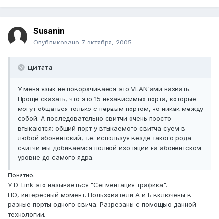
Susanin
Опубликовано
7 октября, 2005
Цитата
У меня язык не поворачиваеся это VLAN'ами назвать.
Проще сказать, что это 15 независимых порта, которые
могут общаться только с первым портом, но никак между
собой. А последовательно свитчи очень просто
втыкаются: общий порт у втыкаемого свитча суем в
любой абонентский, т.е. используя везде такого рода
свитчи мы добиваемся полной изоляции на абонентском
уровне до самого ядра.
Понятно.
У D-Link это называеться "Сегментация трафика".
НО, интересный момент. Пользователи А и Б включены в
разные порты одного свича. Разрезаны с помощью данной
технологии.