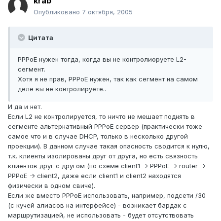
krab
Опубликовано
7 октября, 2005
Цитата
PPPoE нужен тогда, когда вы не контролиоруете L2-
сегмент.
Хотя я не прав, PPPoE нужен, так как сегмент на самом
деле вы не контролируете..
И да и нет.
Если L2 не контролируется, то ничто не мешает поднять в
сегменте альтернативный PPPoE сервер (практически тоже
самое что и в случае DHCP, только в несколько другой
проекции). В данном случае такая опасность сводится к нулю,
т.к. клиенты изолированы друг от друга, но есть связность
клиентов друг с другом (по схеме client1 -> PPPoE -> router ->
PPPoE -> client2, даже если client1 и client2 находятся
физически в одном свиче).
Если же вместо PPPoE использовать, например, подсети /30
(с кучей алиасов на интерфейсе) - возникает бардак с
маршрутизацией, не использовать - будет отсутствовать