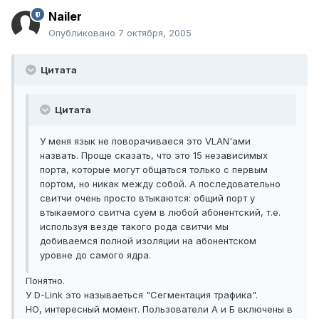
Nailer
Опубликовано
7 октября, 2005
Цитата
Цитата
У меня язык не поворачиваеся это VLAN'ами
назвать. Проще сказать, что это 15 независимых
порта, которые могут общаться только с первым
портом, но никак между собой. А последовательно
свитчи очень просто втыкаются: общий порт у
втыкаемого свитча суем в любой абонентский, т.е.
используя везде такого рода свитчи мы
добиваемся полной изоляции на абонентском
уровне до самого ядра.
Понятно.
У D-Link это называеться "Сегментация трафика".
НО, интересный момент. Пользователи А и Б включены в