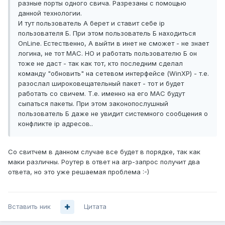
разные порты одного свича. Разрезаны с помощью
данной технологии.
И тут пользователь А берет и ставит себе ip
пользователя Б. При этом пользователь Б находиться
OnLine. Естественно, А выйти в инет не сможет - не знает
логина, не тот МАС. НО и работать пользователю Б он
тоже не даст - так как тот, кто последним сделал
команду "обновить" на сетевом интерфейсе (WinXP) - т.е.
разослал широковещательный пакет - тот и будет
работать со свичем. Т.е. именно на его MAC будут
сыпаться пакеты. При этом законопослушный
пользователь Б даже не увидит системного сообщения о
конфликте ip адресов..
Со свитчем в данном случае все будет в порядке, так как
маки различны. Роутер в ответ на arp-запрос получит два
ответа, но это уже решаемая проблема :-)
Вставить ник
Цитата