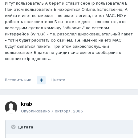
И тут пользователь А берет и ставит себе ip пользователя Б.
При этом пользователь Б находиться OnLine. Естественно, А
выйти в инет не сможет - не знает логина, не тот МАС. НО и
работать пользователю Б он тоже не даст - так как тот, кто
последним сделал команду "обновить" на сетевом
интерфейсе (WinXP) - т.е. разослал широковещательный пакет
- тот и будет работать со свичем. Т.е. именно на его MAC
будут сыпаться пакеты. При этом законопослушный
пользователь Б даже не увидит системного сообщения о
конфликте ip адресов..
Вставить ник
Цитата
krab
Опубликовано
7 октября, 2005
Цитата