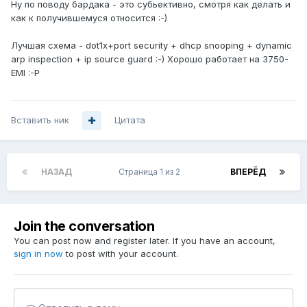
Ну по поводу бардака - это субьективно, смотря как делать и
как к получившемуся относится :-)
Лучшая схема - dot1x+port security + dhcp snooping + dynamic
arp inspection + ip source guard :-) Хорошо работает на 3750-
EMI :-P
Вставить ник
Цитата
НАЗАД
Страница 1 из 2
ВПЕРЁД
Join the conversation
You can post now and register later. If you have an account,
sign in now
to post with your account.