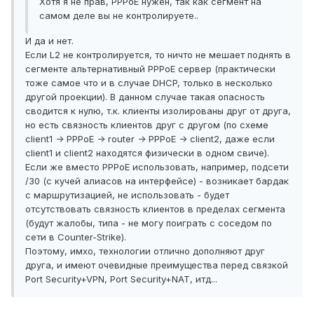
Хотя я не прав, PPPoE нужен, так как сегмент на
самом деле вы не контролируете..
И да и нет.
Если L2 не контролируется, то ничто не мешает поднять в
сегменте альтернативный PPPoE сервер (практически
тоже самое что и в случае DHCP, только в несколько
другой проекции). В данном случае такая опасность
сводится к нулю, т.к. клиенты изолированы друг от друга,
но есть связность клиентов друг с другом (по схеме
client1 -> PPPoE -> router -> PPPoE -> client2, даже если
client1 и client2 находятся физически в одном свиче).
Если же вместо PPPoE использовать, например, подсети
/30 (с кучей алиасов на интерфейсе) - возникает бардак
с маршрутизацией, не использовать - будет
отсутствовать связность клиентов в пределах сегмента
(будут жалобы, типа - не могу поиграть с соседом по
сети в Counter-Strike).
Поэтому, имхо, технологии отлично дополняют друг
друга, и имеют очевидные преимущества перед связкой
Port Security+VPN, Port Security+NAT, итд...