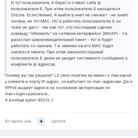
И тут пользователь А берет и ставит себе ip
пользователя Б. При этом пользователь Б находиться
OnLine. Естественно, А выйти в инет не сможет - не знает
логина, не тот МАС. НО и работать пользователю Б он
тоже не даст - так как тот, кто последним сделал
команду "обновить" на сетевом интерфейсе (WinXP) - т.е.
разослал широковещательный пакет - тот и будет
работать со свичем. Т.е. именно на его MAC будут
сыпаться пакеты. При этом законопослушный
пользователь Б даже не увидит системного сообщения о
конфликте ip адресов..
Почему вы так решили? L2 свич понятия не имеет о том какой
у клиента в порту IP-адрес, он работает по mac-адресам. Да и
PPPoE выдает адреса на основании авторизации по
mac+login+password...
А вообще рулит 802.1x :)
Вставить ник
Цитата