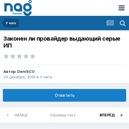
У нага
Законен ли провайдер выдающий серые
ИП
Автор:
DeniSCO
25 декабря, 2019
в
У нага
Ответить
НАЗАД
Страница 1 из 2
ВПЕРЁД