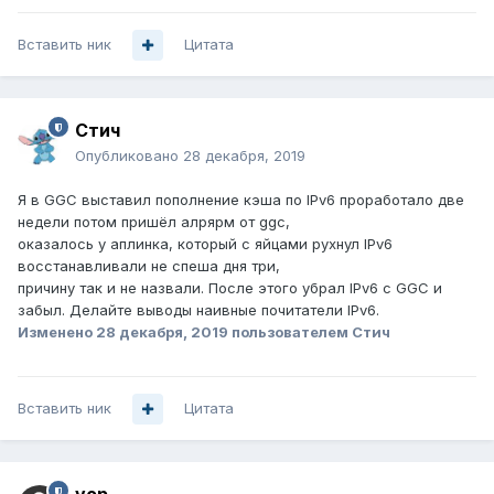
Вставить ник
Цитата
Стич
Опубликовано
28 декабря, 2019
Я в GGC выставил пополнение кэша по IPv6 проработало две
недели потом пришёл алрярм от ggc,
оказалось у аплинка, который с яйцами рухнул IPv6
восстанавливали не спеша дня три,
причину так и не назвали. После этого убрал IPv6 с GGC и
забыл. Делайте выводы наивные почитатели IPv6.
Изменено
28 декабря, 2019
пользователем Стич
Вставить ник
Цитата