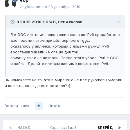
vop
Опубликовано
28 декабря, 2019
В 28.12.2019 в 05:11,
Стич
сказал:
Я в GGC
выставил пополнение кэша по IPv6 проработало
две недели потом пришёл алрярм от ggc,
оказалось у аплинка, который с яйцами рухнул IPv6
восстанавливали не спеша дня три,
причину так и не назвали. После этого убрал IPv6 с GGC
и забыл. Делайте выводы наивные почитатели IPv6.
Вы намекаете на то, что в мире еще не все рукожопы умерли,
и кое-кто, кое-где еще остался? :)
Вставить ник
Цитата
НАЗАД
Страница 1 из 2
ВПЕРЁД