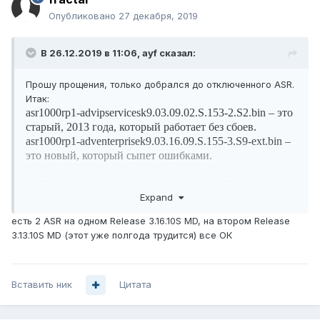
Опубликовано
27 декабря, 2019
В 26.12.2019 в 11:06,
ayf
сказал:
Прошу прощения, только добрался до отключенного ASR.
Итак:
asr1000rp1-advipservicesk9.03.09.02.S.153-2.S2.bin –
это
старый, 2013 года, который работает без сбоев.
asr1000rp1-adventerprisek9
.03.16.09.S.155-3.S9-ext.bin –
это
новый, который сыпет ошибками.
ASR одной партии. Покупались вместе. Разница
Expand
только в софте.
есть 2 ASR на одном Release 3.16.10S MD, на втором Release
3.13.10S MD (этот уже полгода трудится) все ОК
Вставить ник
Цитата