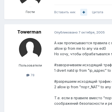
Гости
Вставить ник
Цитата
Towerman
Опубликовано
7 октября, 2005
А как прописываются правила с п
allow ip from me to any via ed0
Но хочу, чтобы обрабатывался 
#заворачиваем исходящий трафи
Пользователи
1 divert natd ip from "ip_адрес" to
78
#разрешаем исходящий трафик 
2 allow ip from "порт_NAT" to any
Т.е. если в правиле вместо "по
соображений безопасности и р