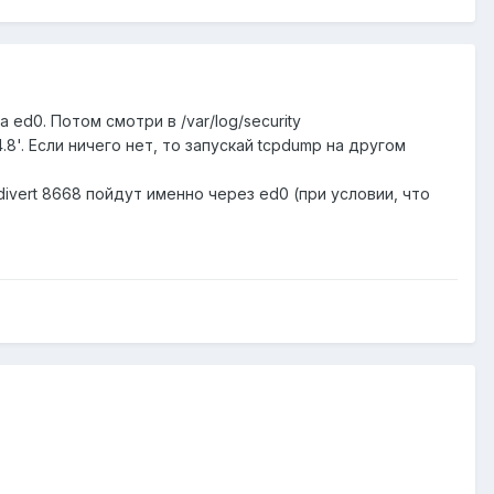
a ed0. Потом смотри в /var/log/security
04.8'. Если ничего нет, то запускай tcpdump на другом
 divert 8668 пойдут именно через ed0 (при условии, что