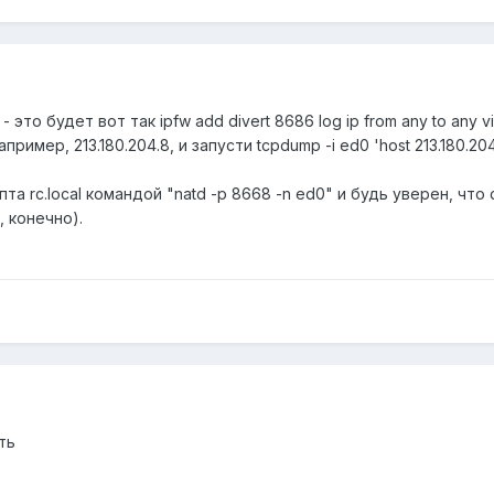
это будет вот так ipfw add divert 8686 log ip from any to any vi
пример, 213.180.204.8, и запусти tcpdump -i ed0 'host 213.180.2
ипта rc.local командой "natd -p 8668 -n ed0" и будь уверен, что
 конечно).
ть