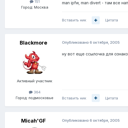
151
man ipfw, man divert - там все на
Город:
Москва
Вставить ник
Цитата
Blackmore
Опубликовано
6 октября, 2005
ну вот еще ссылочка для ознак
Активный участник
364
Город:
подмосковье
Вставить ник
Цитата
Micah'GF
Опубликовано
6 октября, 2005