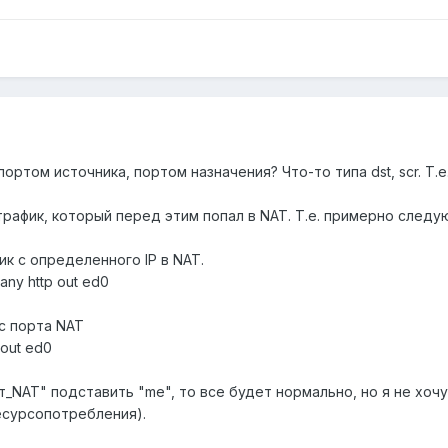
ортом источника, портом назначения? Что-то типа dst, scr. Т.е
трафик, который перед этим попал в NAT. Т.е. примерно следу
к с определенного IP в NAT.
 any http out ed0
с порта NAT
 out ed0
рт_NAT" подставить "me", то все будет нормально, но я не хоч
есурсопотребления).