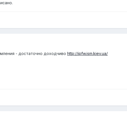
писано.
омления - достаточно доходчиво
http://ipfw.ism.kiev.ua/