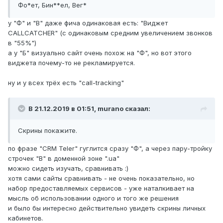
Фо*ет, Бин**ел, Вег
*
у "Ф" и "В" даже фича одинаковая есть: "Виджет
CALLCATCHER" (c одинаковым средним увеличением звонков
в "55%")
а у "Б" визуально сайт очень похож на "Ф", но вот этого
виджета почему-то не рекламируется.
ну и у всех трёх есть "call-tracking"
В 21.12.2019 в 01:51,
murano
сказал:
Скрины покажите.
по фразе "CRM Teler" гуглится сразу "Ф", а через пару-тройку
строчек "В" в доменной зоне ".ua"
можно сидеть изучать, сравнивать
:)
хотя сами сайты сравнивать - не очень показательно, но
набор предоставляемых сервисов - уже наталкивает на
мысль об использовании одного и того же решения
и было бы интересно действительно увидеть скрины личных
кабинетов.