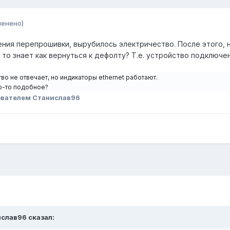
менено)
ния перепрошивки, вырубилось электричество. После этого, н
Кто то знает как вернуться к дефолту? Т.е. устройство подключе
во не отвечает, но индикаторы ethernet работают.
то-то подобное?
ователем Станислав96
ислав96
сказал: