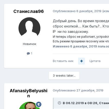
Станислав96
Опубликовано
6 декабря, 2019
(из
Добрый день. Во время проведе
сброс кнопкой..... Как быть?... 
IP ни по заводскому.
И теперь сброс не работает, устройст
Есть режим прошивки recovery или ч
Новичок
Изменено
6 декабря, 2019
польз
1
Вставить ник
Цитата
3 weeks later...
AfanasiyBelyushi
Опубликовано
27 декабря, 2019
n
В 06.12.2019 в 08:26,
Стан