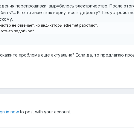
дения перепрошивки, вырубилось электричество. После этого,
к быть?... Кто то знает как вернуться к дефолту? Т.е. устройств
скому.
ойство не отвечает, но индикаторы ethernet работают.
и что-то подобное?
дскажите проблема ещё актуальна? Если да, то предлагаю про
ign in now
to post with your account.