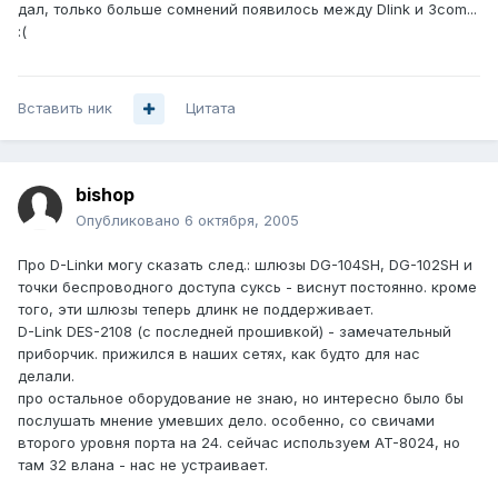
дал, только больше сомнений появилось между Dlink и 3com...
:(
Вставить ник
Цитата
bishop
Опубликовано
6 октября, 2005
Про D-Linkи могу сказать след.: шлюзы DG-104SH, DG-102SH и
точки беспроводного доступа суксь - виснут постоянно. кроме
того, эти шлюзы теперь длинк не поддерживает.
D-Link DES-2108 (с последней прошивкой) - замечательный
приборчик. прижился в наших сетях, как будто для нас
делали.
про остальное оборудование не знаю, но интересно было бы
послушать мнение умевших дело. особенно, со свичами
второго уровня порта на 24. сейчас используем AT-8024, но
там 32 влана - нас не устраивает.